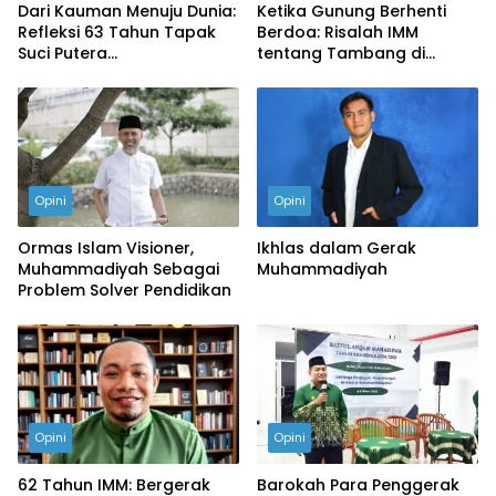
Dari Kauman Menuju Dunia:
Ketika Gunung Berhenti
Refleksi 63 Tahun Tapak
Berdoa: Risalah IMM
Suci Putera
tentang Tambang di
Muhammadiyah
Tanah Padjadjaran
Opini
Opini
Ormas Islam Visioner,
Ikhlas dalam Gerak
Muhammadiyah Sebagai
Muhammadiyah
Problem Solver Pendidikan
Opini
Opini
62 Tahun IMM: Bergerak
Barokah Para Penggerak