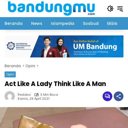
Langsung
ke
konten
Beranda
News
Islampedia
Sosbud
Ekbis
Beranda
Opini
Opini
Act Like A Lady Think Like A Man
Redaksi
3 Min Baca
Kamis, 29 April 2021