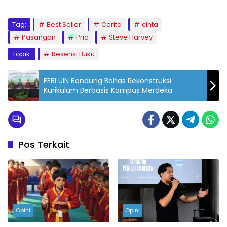
Tag:
Best Seller
Cerita
cinta
Pasangan
Pria
Steve Harvey
Topik:
Resensi Buku
FEBI UIN Bandung Bahas Rekonstruksi
Kurikulum Berbasis Kampus Merdeka
Pos Terkait
Opini
Opini