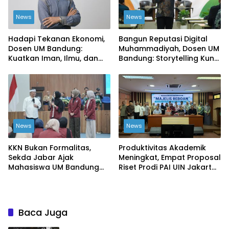
News
News
Hadapi Tekanan Ekonomi,
Bangun Reputasi Digital
Dosen UM Bandung:
Muhammadiyah, Dosen UM
Kuatkan Iman, Ilmu, dan
Bandung: Storytelling Kunci
Kemandirian Kolektif
Publikasi yang Dipercaya
Publik
News
News
KKN Bukan Formalitas,
Produktivitas Akademik
Sekda Jabar Ajak
Meningkat, Empat Proposal
Mahasiswa UM Bandung
Riset Prodi PAI UIN Jakarta
Ciptakan Perubahan Nyata
Masuk Kompetisi BRIN
Baca Juga