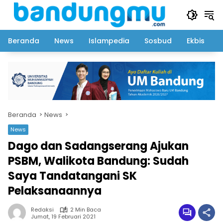
Langsung
ke
konten
Beranda
News
Islampedia
Sosbud
Ekbis
Beranda
News
News
Dago dan Sadangserang Ajukan
PSBM, Walikota Bandung: Sudah
Saya Tandatangani SK
Pelaksanaannya
Redaksi
2 Min Baca
Jumat, 19 Februari 2021