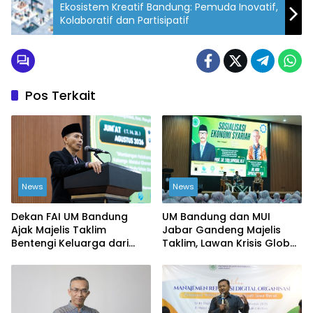
Ekosistem Kreatif Bandung: Pemuda Inovatif,
Kolaboratif dan Partisipatif
Pos Terkait
News
News
Dekan FAI UM Bandung
UM Bandung dan MUI
Ajak Majelis Taklim
Jabar Gandeng Majelis
Bentengi Keluarga dari
Taklim, Lawan Krisis Global
Ekonomi Haram
dari Akar Rumput