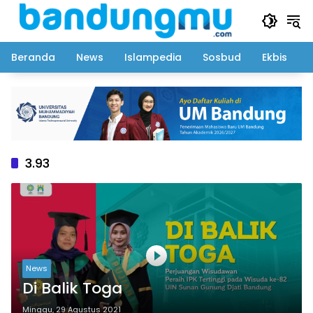
Langsung
ke
konten
Beranda
News
Islampedia
Sosbud
Ekbis
3.93
News
Di Balik Toga
Minggu, 29 Agustus 2021