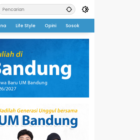
ana
Life Style
Opini
Sosok