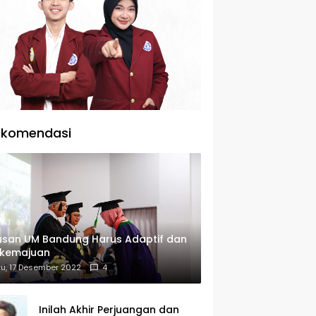
ekomendasi
usan UM Bandung Harus Adaptif dan
rkemajuan
u, 17 Desember 2022
4
Inilah Akhir Perjuangan dan