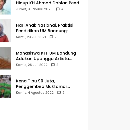
Hidup KH Ahmad Dahlan Pendiri
Muhammadiyah
Jumat, 3 Januari 2025
4
Hari Anak Nasional, Praktisi
Pendidikan UM Bandung:
Mereka Generasi Penerus
Sabtu, 24 Juli 2021
2
Bangsa
Mahasiswa KTF UM Bandung
Adakan Upangga Artista
Exhibition, Ini Salah Satu
Kamis, 28 Juli 2022
2
Karyanya
Kena Tipu 90 Juta,
Penggembira Muktamar
Muhammadiyah Aisyiyah Asal
Kamis, 4 Agustus 2022
2
Cianjur Batal ke Solo