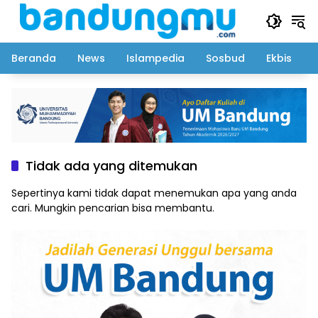
Langsung
ke
konten
Beranda
News
Islampedia
Sosbud
Ekbis
Tidak ada yang ditemukan
Sepertinya kami tidak dapat menemukan apa yang anda
cari. Mungkin pencarian bisa membantu.