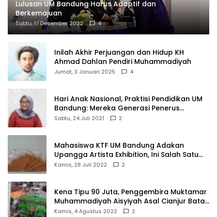
Lulusan UM Bandung Harus Adaptif dan
Berkemajuan
Sabtu, 17 Desember 2022
4
Inilah Akhir Perjuangan dan Hidup KH
Ahmad Dahlan Pendiri Muhammadiyah
Jumat, 3 Januari 2025
4
Hari Anak Nasional, Praktisi Pendidikan UM
Bandung: Mereka Generasi Penerus
Bangsa
Sabtu, 24 Juli 2021
2
Mahasiswa KTF UM Bandung Adakan
Upangga Artista Exhibition, Ini Salah Satu
Karyanya
Kamis, 28 Juli 2022
2
Kena Tipu 90 Juta, Penggembira Muktamar
Muhammadiyah Aisyiyah Asal Cianjur Batal
ke Solo
Kamis, 4 Agustus 2022
2