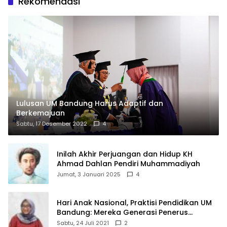
Rekomendasi
Lulusan UM Bandung Harus Adaptif dan
Berkemajuan
Sabtu, 17 Desember 2022
4
Inilah Akhir Perjuangan dan Hidup KH
Ahmad Dahlan Pendiri Muhammadiyah
Jumat, 3 Januari 2025
4
Hari Anak Nasional, Praktisi Pendidikan UM
Bandung: Mereka Generasi Penerus
Bangsa
Sabtu, 24 Juli 2021
2