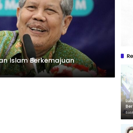
R
an Islam Berkemajuan
Lul
Be
Sabt