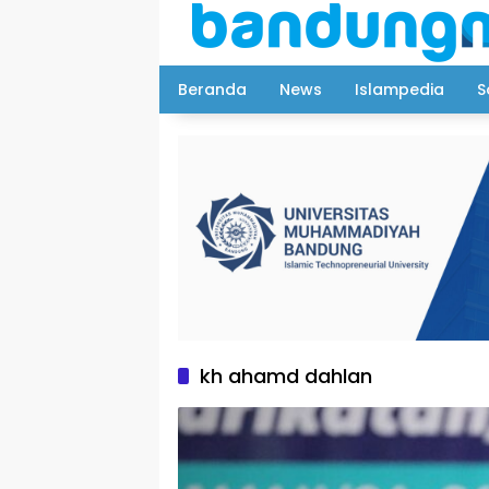
Langsung
ke
konten
Beranda
News
Islampedia
S
kh ahamd dahlan