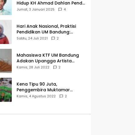
Hidup KH Ahmad Dahlan Pendiri
Muhammadiyah
Jumat, 3 Januari 2025
4
Hari Anak Nasional, Praktisi
Pendidikan UM Bandung:
Mereka Generasi Penerus
Sabtu, 24 Juli 2021
2
Bangsa
Mahasiswa KTF UM Bandung
Adakan Upangga Artista
Exhibition, Ini Salah Satu
Kamis, 28 Juli 2022
2
Karyanya
Kena Tipu 90 Juta,
Penggembira Muktamar
Muhammadiyah Aisyiyah Asal
Kamis, 4 Agustus 2022
2
Cianjur Batal ke Solo