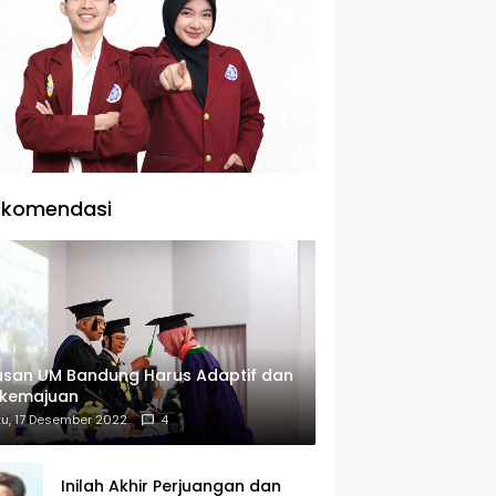
ekomendasi
usan UM Bandung Harus Adaptif dan
rkemajuan
u, 17 Desember 2022
4
Inilah Akhir Perjuangan dan