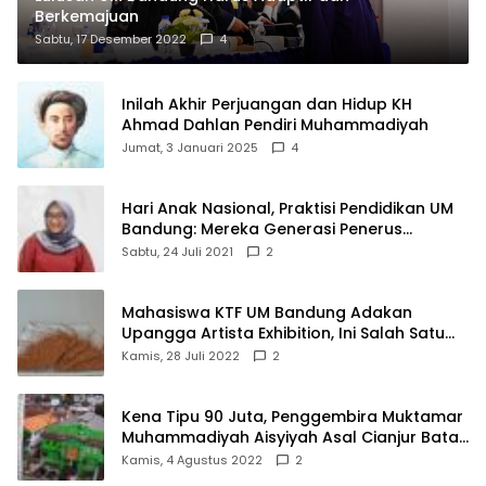
Berkemajuan
Sabtu, 17 Desember 2022
4
Inilah Akhir Perjuangan dan Hidup KH
Ahmad Dahlan Pendiri Muhammadiyah
Jumat, 3 Januari 2025
4
Hari Anak Nasional, Praktisi Pendidikan UM
Bandung: Mereka Generasi Penerus
Bangsa
Sabtu, 24 Juli 2021
2
Mahasiswa KTF UM Bandung Adakan
Upangga Artista Exhibition, Ini Salah Satu
Karyanya
Kamis, 28 Juli 2022
2
Kena Tipu 90 Juta, Penggembira Muktamar
Muhammadiyah Aisyiyah Asal Cianjur Batal
ke Solo
Kamis, 4 Agustus 2022
2