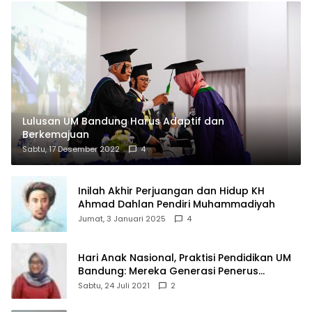
Lulusan UM Bandung Harus Adaptif dan
Berkemajuan
Sabtu, 17 Desember 2022
4
Inilah Akhir Perjuangan dan Hidup KH
Ahmad Dahlan Pendiri Muhammadiyah
Jumat, 3 Januari 2025
4
Hari Anak Nasional, Praktisi Pendidikan UM
Bandung: Mereka Generasi Penerus
Bangsa
Sabtu, 24 Juli 2021
2