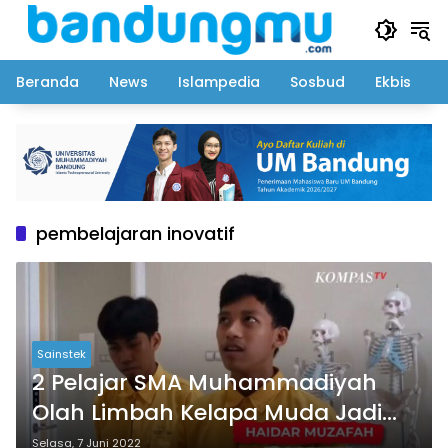
Langsung
ke
konten
Beranda
News
Islampedia
Sosbud
Ekbis
pembelajaran inovatif
Sainstek
2 Pelajar SMA Muhammadiyah
Olah Limbah Kelapa Muda Jadi
Energi Listrik
Selasa, 7 Juni 2022