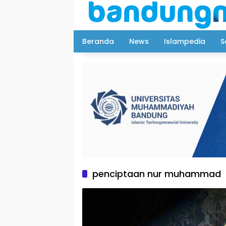
Langsung
ke
konten
Beranda
News
Islampedia
S
penciptaan nur muhammad