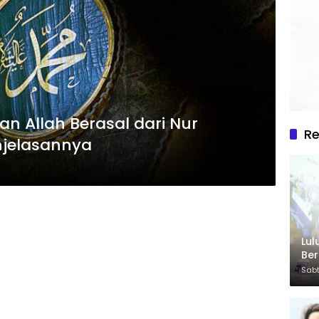
n Allah Berasal dari Nur
R
jelasannya
Lul
Be
Sabt