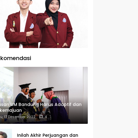
ekomendasi
usan UM Bandung Harus Adaptif dan
rkemajuan
u, 17 Desember 2022
4
Inilah Akhir Perjuangan dan