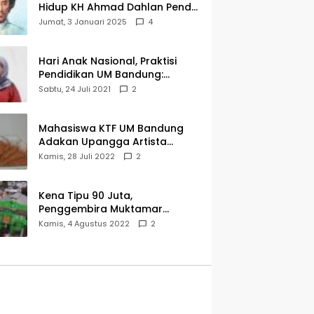
Hidup KH Ahmad Dahlan Pendiri
Muhammadiyah
Jumat, 3 Januari 2025
4
Hari Anak Nasional, Praktisi
Pendidikan UM Bandung:
Mereka Generasi Penerus
Sabtu, 24 Juli 2021
2
Bangsa
Mahasiswa KTF UM Bandung
Adakan Upangga Artista
Exhibition, Ini Salah Satu
Kamis, 28 Juli 2022
2
Karyanya
Kena Tipu 90 Juta,
Penggembira Muktamar
Muhammadiyah Aisyiyah Asal
Kamis, 4 Agustus 2022
2
Cianjur Batal ke Solo