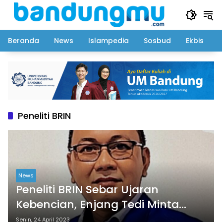
Langsung
ke
konten
Beranda
News
Islampedia
Sosbud
Ekbis
Peneliti BRIN
News
Peneliti BRIN Sebar Ujaran
Kebencian, Enjang Tedi Minta
Mereka Ditindak Tegas
Senin, 24 April 2023