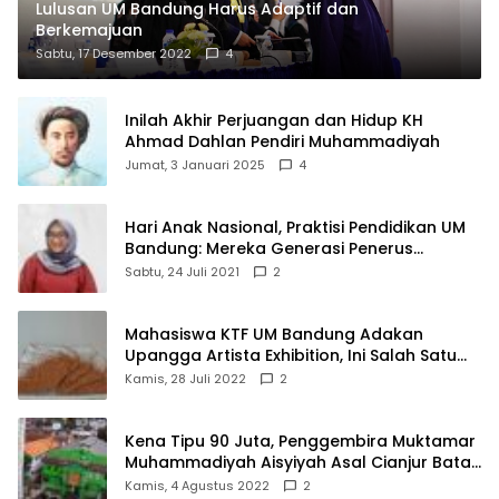
Lulusan UM Bandung Harus Adaptif dan
Berkemajuan
Sabtu, 17 Desember 2022
4
Inilah Akhir Perjuangan dan Hidup KH
Ahmad Dahlan Pendiri Muhammadiyah
Jumat, 3 Januari 2025
4
Hari Anak Nasional, Praktisi Pendidikan UM
Bandung: Mereka Generasi Penerus
Bangsa
Sabtu, 24 Juli 2021
2
Mahasiswa KTF UM Bandung Adakan
Upangga Artista Exhibition, Ini Salah Satu
Karyanya
Kamis, 28 Juli 2022
2
Kena Tipu 90 Juta, Penggembira Muktamar
Muhammadiyah Aisyiyah Asal Cianjur Batal
ke Solo
Kamis, 4 Agustus 2022
2