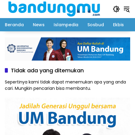
Langsung
ke
konten
Beranda
News
Islampedia
Sosbud
Ekbis
Tidak ada yang ditemukan
Sepertinya kami tidak dapat menemukan apa yang anda
cari. Mungkin pencarian bisa membantu.