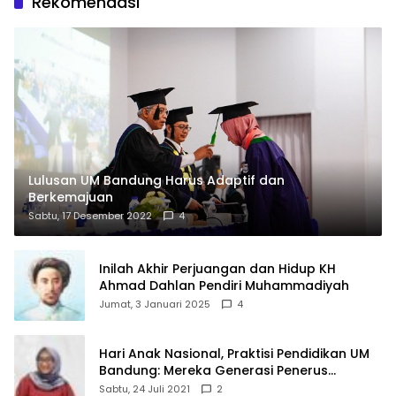
Rekomendasi
Lulusan UM Bandung Harus Adaptif dan
Berkemajuan
Sabtu, 17 Desember 2022
4
Inilah Akhir Perjuangan dan Hidup KH
Ahmad Dahlan Pendiri Muhammadiyah
Jumat, 3 Januari 2025
4
Hari Anak Nasional, Praktisi Pendidikan UM
Bandung: Mereka Generasi Penerus
Bangsa
Sabtu, 24 Juli 2021
2