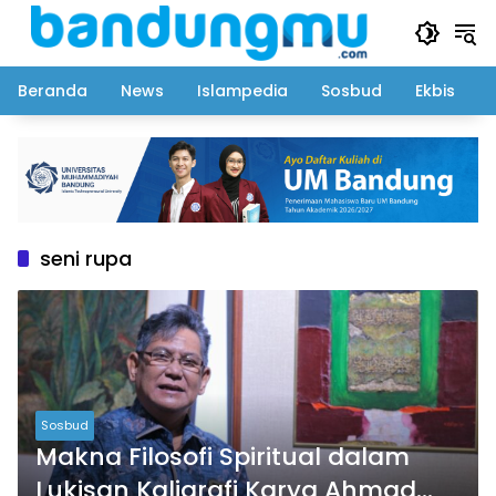
Langsung
ke
konten
Beranda
News
Islampedia
Sosbud
Ekbis
seni rupa
Sosbud
Makna Filosofi Spiritual dalam
Lukisan Kaligrafi Karya Ahmad