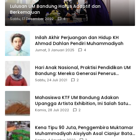
Lulusan UM Bandung Harus Adaptif dan
Berkemajuan
Sabtu, 17 Desember 2022
4
Inilah Akhir Perjuangan dan Hidup KH
Ahmad Dahlan Pendiri Muhammadiyah
Jumat, 3 Januari 2025
4
Hari Anak Nasional, Praktisi Pendidikan UM
Bandung: Mereka Generasi Penerus
Bangsa
Sabtu, 24 Juli 2021
2
Mahasiswa KTF UM Bandung Adakan
Upangga Artista Exhibition, Ini Salah Satu
Karyanya
Kamis, 28 Juli 2022
2
Kena Tipu 90 Juta, Penggembira Muktamar
Muhammadiyah Aisyiyah Asal Cianjur Batal
ke Solo