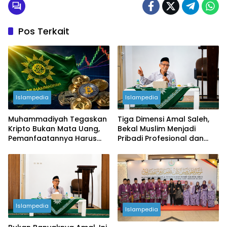
Pos Terkait
Islampedia
Islampedia
Muhammadiyah Tegaskan
Tiga Dimensi Amal Saleh,
Kripto Bukan Mata Uang,
Bekal Muslim Menjadi
Pemanfaatannya Harus
Pribadi Profesional dan
Sesuai Syariat
Berintegritas
Islampedia
Islampedia