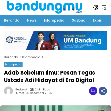
Langsung
ke
konten
Beranda
News
Islampedia
Sosbud
Ekbis
Beranda
Islampedia
Islampedia
Adab Sebelum Ilmu: Pesan Tegas
Ustadz Adi Hidayat di Era Digital
Redaksi
2 Min Baca
Jumat, 26 Desember 2025