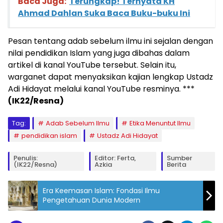
Baca Juga:
Terungkap! Ternyata KH
Ahmad Dahlan Suka Baca Buku-buku Ini
Pesan tentang adab sebelum ilmu ini sejalan dengan
nilai pendidikan Islam yang juga dibahas dalam
artikel di kanal YouTube tersebut. Selain itu,
warganet dapat menyaksikan kajian lengkap Ustadz
Adi Hidayat melalui kanal YouTube resminya. ***
(IK22/Resna)
Tag:
Adab Sebelum Ilmu
Etika Menuntut Ilmu
pendidikan islam
Ustadz Adi Hidayat
Penulis:
Editor: Ferta,
Sumber
(IK22/Resna)
Azkia
Berita
Era Keemasan Islam: Fondasi Ilmu
Pengetahuan Dunia Modern