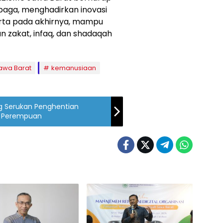
aga, menghadirkan inovasi
serta pada akhirnya, mampu
 zakat, infaq, dan shadaqah
awa Barat
kemanusiaan
ng Serukan Penghentian
n Perempuan