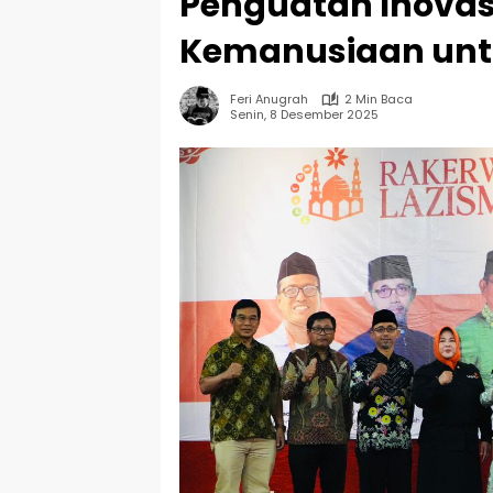
Penguatan Inova
Kemanusiaan unt
Feri Anugrah
2 Min Baca
Senin, 8 Desember 2025