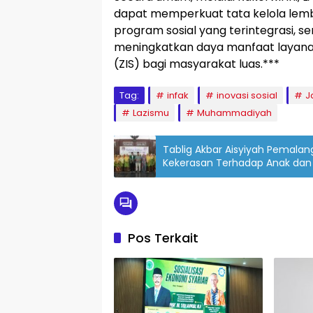
dapat memperkuat tata kelola lemb
program sosial yang terintegrasi, 
meningkatkan daya manfaat layanan
(ZIS) bagi masyarakat luas.***
Tag:
infak
inovasi sosial
J
Lazismu
Muhammadiyah
Tablig Akbar Aisyiyah Pemala
Kekerasan Terhadap Anak da
Pos Terkait