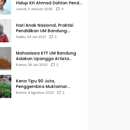
Hidup KH Ahmad Dahlan Pendiri
Muhammadiyah
Jumat, 3 Januari 2025
4
Hari Anak Nasional, Praktisi
Pendidikan UM Bandung:
Mereka Generasi Penerus
Sabtu, 24 Juli 2021
2
Bangsa
Mahasiswa KTF UM Bandung
Adakan Upangga Artista
Exhibition, Ini Salah Satu
Kamis, 28 Juli 2022
2
Karyanya
Kena Tipu 90 Juta,
Penggembira Muktamar
Muhammadiyah Aisyiyah Asal
Kamis, 4 Agustus 2022
2
Cianjur Batal ke Solo