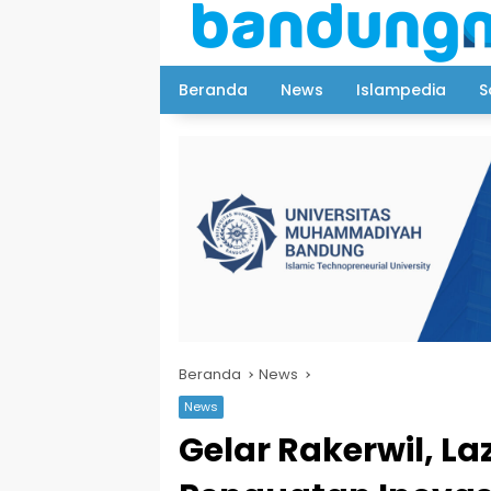
Langsung
ke
konten
Beranda
News
Islampedia
S
Beranda
News
News
Gelar Rakerwil, L