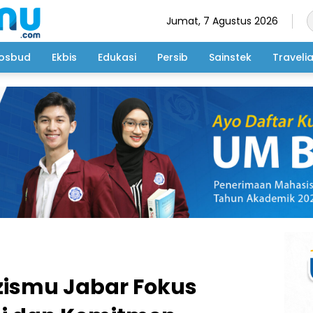
Jumat, 7 Agustus 2026
osbud
Ekbis
Edukasi
Persib
Sainstek
Traveli
azismu Jabar Fokus