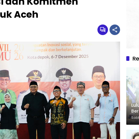
si dan Komitmen
uk Aceh
R
Lul
Be
Sabt