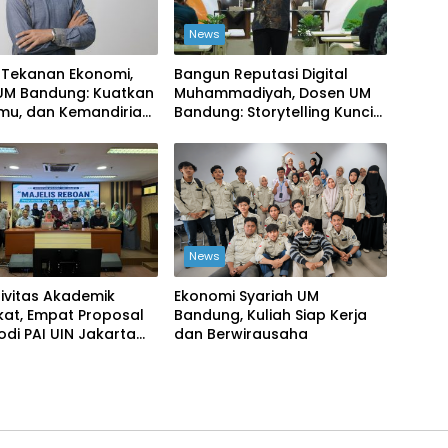
News
 Tekanan Ekonomi,
Bangun Reputasi Digital
UM Bandung: Kuatkan
Muhammadiyah, Dosen UM
lmu, dan Kemandirian
Bandung: Storytelling Kunci
Publikasi yang Dipercaya
Publik
News
ivitas Akademik
Ekonomi Syariah UM
kat, Empat Proposal
Bandung, Kuliah Siap Kerja
rodi PAI UIN Jakarta
dan Berwirausaha
ompetisi BRIN