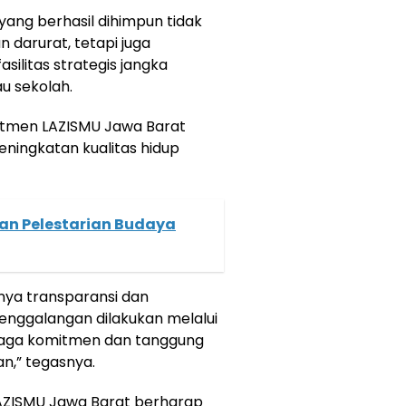
ng berhasil dihimpun tidak
 darurat, tetapi juga
silitas strategis jangka
au sekolah.
itmen LAZISMU Jawa Barat
ingkatan kualitas hidup
n Pelestarian Budaya
gnya transparansi dan
penggalangan dilakukan melalui
njaga komitmen dan tanggung
n,” tegasnya.
 LAZISMU Jawa Barat berharap