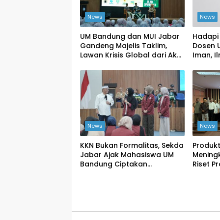
News
News
UM Bandung dan MUI Jabar
Hadapi
Gandeng Majelis Taklim,
Dosen 
Lawan Krisis Global dari Akar
Iman, I
Rumput
Kolektif
News
News
KKN Bukan Formalitas, Sekda
Produkt
Jabar Ajak Mahasiswa UM
Mening
Bandung Ciptakan
Riset P
Perubahan Nyata
Masuk K