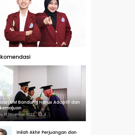
ekomendasi
usan UM Bandung Harus Adaptif dan
rkemajuan
u, 17 Desember 2022
4
Inilah Akhir Perjuangan dan