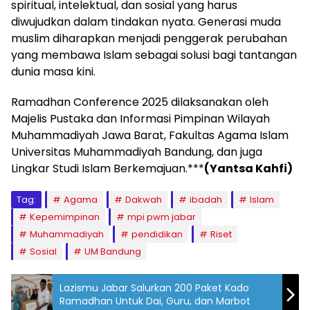
spiritual, intelektual, dan sosial yang harus
diwujudkan dalam tindakan nyata. Generasi muda
muslim diharapkan menjadi penggerak perubahan
yang membawa Islam sebagai solusi bagi tantangan
dunia masa kini.
Ramadhan Conference 2025 dilaksanakan oleh
Majelis Pustaka dan Informasi Pimpinan Wilayah
Muhammadiyah Jawa Barat, Fakultas Agama Islam
Universitas Muhammadiyah Bandung, dan juga
Lingkar Studi Islam Berkemajuan.***
(Yantsa Kahfi)
Tag:
Agama
Dakwah
ibadah
Islam
Kepemimpinan
mpi pwm jabar
Muhammadiyah
pendidikan
Riset
Sosial
UM Bandung
Lazismu Jabar Salurkan 200 Paket Kado
Ramadhan Untuk Dai, Guru, dan Marbot