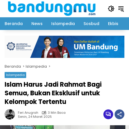
Langsung
ke
konten
Beranda
News
Islampedia
Sosbud
Ekbis
Beranda
Islampedia
Islampedia
Islam Harus Jadi Rahmat Bagi
Semua, Bukan Eksklusif untuk
Kelompok Tertentu
Feri Anugrah
3 Min Baca
Senin, 24 Maret 2025