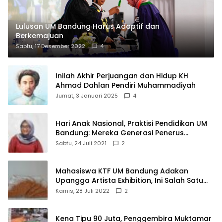
Lulusan UM Bandung Harus Adaptif dan
Berkemajuan
Sabtu, 17 Desember 2022
4
Inilah Akhir Perjuangan dan Hidup KH
Ahmad Dahlan Pendiri Muhammadiyah
Jumat, 3 Januari 2025
4
Hari Anak Nasional, Praktisi Pendidikan UM
Bandung: Mereka Generasi Penerus
Bangsa
Sabtu, 24 Juli 2021
2
Mahasiswa KTF UM Bandung Adakan
Upangga Artista Exhibition, Ini Salah Satu
Karyanya
Kamis, 28 Juli 2022
2
Kena Tipu 90 Juta, Penggembira Muktamar