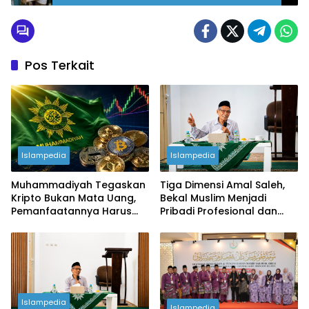
Pos Terkait
Islampedia
Islampedia
Muhammadiyah Tegaskan
Tiga Dimensi Amal Saleh,
Kripto Bukan Mata Uang,
Bekal Muslim Menjadi
Pemanfaatannya Harus
Pribadi Profesional dan
Sesuai Syariat
Berintegritas
Islampedia
Islampedia