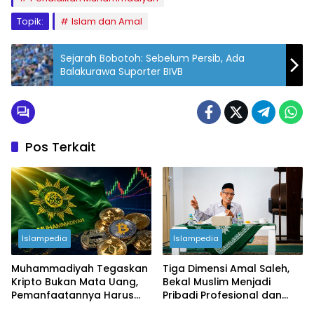
Topik:
Islam dan Amal
Sejarah Bobotoh: Sebelum Persib, Ada
Balakurawa Suporter BIVB
Pos Terkait
Islampedia
Islampedia
Muhammadiyah Tegaskan
Tiga Dimensi Amal Saleh,
Kripto Bukan Mata Uang,
Bekal Muslim Menjadi
Pemanfaatannya Harus
Pribadi Profesional dan
Sesuai Syariat
Berintegritas