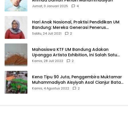
Ahmad Dahlan Pendiri Muhammadiyah
Jumat, 3 Januari 2025
4
Hari Anak Nasional, Praktisi Pendidikan UM
Bandung: Mereka Generasi Penerus
Bangsa
Sabtu, 24 Juli 2021
2
Mahasiswa KTF UM Bandung Adakan
Upangga Artista Exhibition, Ini Salah Satu
Karyanya
Kamis, 28 Juli 2022
2
Kena Tipu 90 Juta, Penggembira Muktamar
Muhammadiyah Aisyiyah Asal Cianjur Batal
ke Solo
Kamis, 4 Agustus 2022
2