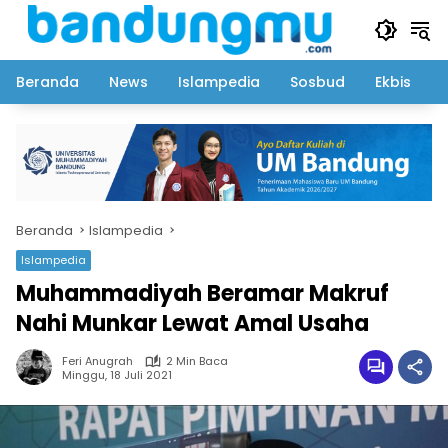
Langsung
ke
konten
Beranda
News
Islampedia
Sosbud
Ekbis
Beranda
Islampedia
Islampedia
Muhammadiyah Beramar Makruf
Nahi Munkar Lewat Amal Usaha
Feri Anugrah
2 Min Baca
Minggu, 18 Juli 2021