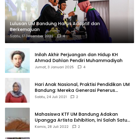
Lulusan UM Bandung Harus Adaptif dan
Berkemajuan
Sabtu, 17 Desember 2022
4
Inilah Akhir Perjuangan dan Hidup KH
Ahmad Dahlan Pendiri Muhammadiyah
Jumat, 3 Januari 2025
4
Hari Anak Nasional, Praktisi Pendidikan UM
Bandung: Mereka Generasi Penerus
Bangsa
Sabtu, 24 Juli 2021
2
Mahasiswa KTF UM Bandung Adakan
Upangga Artista Exhibition, Ini Salah Satu
Karyanya
Kamis, 28 Juli 2022
2