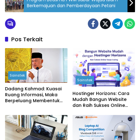
Berkemajuan dan Pemberdayaan Petani
Pos Terkait
Sainstek
Sainstek
Dadang Kahmad: Kuasai
Hostinger Horizons: Cara
Ruang Informasi, Maka
Mudah Bangun Website
Berpeluang Membentuk
dan Raih Sukses Online
Cara Berpikir Masyarakat
Tanpa Coding