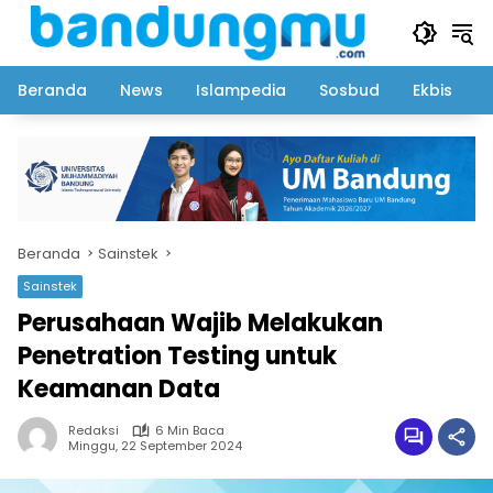
Langsung
ke
konten
Beranda
News
Islampedia
Sosbud
Ekbis
Beranda
Sainstek
Sainstek
Perusahaan Wajib Melakukan
Penetration Testing untuk
Keamanan Data
Redaksi
6 Min Baca
Minggu, 22 September 2024