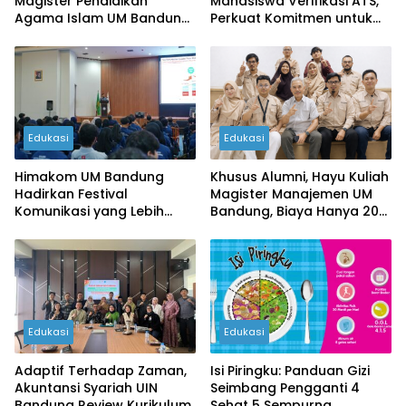
Magister Pendidikan
Mahasiswa Verifikasi ATS,
Agama Islam UM Bandung
Perkuat Komitmen untuk
Semester 1-4
Pendidikan Jawa Barat
Edukasi
Edukasi
Himakom UM Bandung
Khusus Alumni, Hayu Kuliah
Hadirkan Festival
Magister Manajemen UM
Komunikasi yang Lebih
Bandung, Biaya Hanya 20
Inovatif
Juta!
Edukasi
Edukasi
Adaptif Terhadap Zaman,
Isi Piringku: Panduan Gizi
Akuntansi Syariah UIN
Seimbang Pengganti 4
Bandung Review Kurikulum
Sehat 5 Sempurna