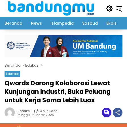
Langsung
ke
konten
Beranda
News
Islampedia
Sosbud
Ekbis
Beranda
Edukasi
Edukasi
Qwords Dorong Kolaborasi Lewat
Kunjungan Industri, Buka Peluang
untuk Kerja Sama Lebih Luas
Redaksi
3 Min Baca
Minggu, 16 Maret 2025