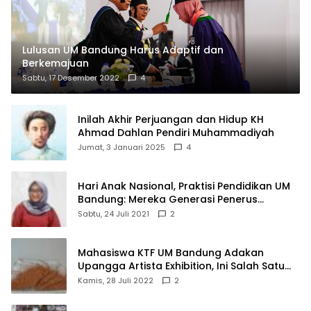
Lulusan UM Bandung Harus Adaptif dan
Berkemajuan
Sabtu, 17 Desember 2022
4
Inilah Akhir Perjuangan dan Hidup KH
Ahmad Dahlan Pendiri Muhammadiyah
Jumat, 3 Januari 2025
4
Hari Anak Nasional, Praktisi Pendidikan UM
Bandung: Mereka Generasi Penerus
Bangsa
Sabtu, 24 Juli 2021
2
Mahasiswa KTF UM Bandung Adakan
Upangga Artista Exhibition, Ini Salah Satu
Karyanya
Kamis, 28 Juli 2022
2