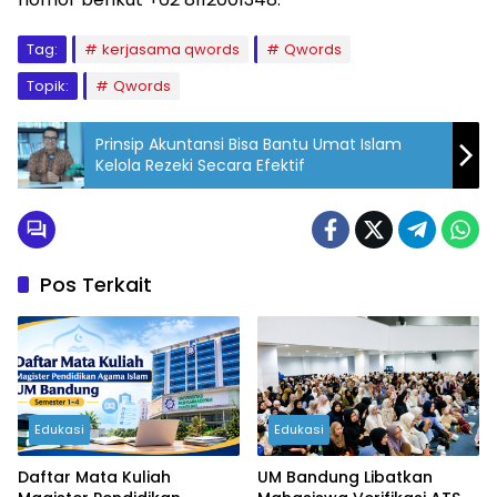
Tag:
kerjasama qwords
Qwords
Topik:
Qwords
Prinsip Akuntansi Bisa Bantu Umat Islam
Kelola Rezeki Secara Efektif
Pos Terkait
Edukasi
Edukasi
Daftar Mata Kuliah
UM Bandung Libatkan