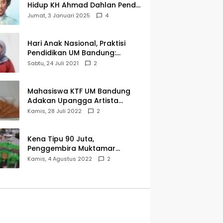
Hidup KH Ahmad Dahlan Pendiri
Muhammadiyah
Jumat, 3 Januari 2025
4
Hari Anak Nasional, Praktisi
Pendidikan UM Bandung:
Mereka Generasi Penerus
Sabtu, 24 Juli 2021
2
Bangsa
Mahasiswa KTF UM Bandung
Adakan Upangga Artista
Exhibition, Ini Salah Satu
Kamis, 28 Juli 2022
2
Karyanya
Kena Tipu 90 Juta,
Penggembira Muktamar
Muhammadiyah Aisyiyah Asal
Kamis, 4 Agustus 2022
2
Cianjur Batal ke Solo