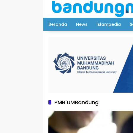
Langsung
ke
konten
Beranda
News
Islampedia
S
PMB UMBandung