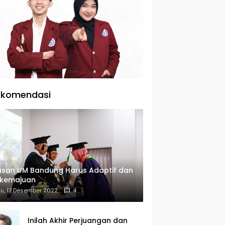
ekomendasi
usan UM Bandung Harus Adaptif dan
rkemajuan
u, 17 Desember 2022
4
Inilah Akhir Perjuangan dan