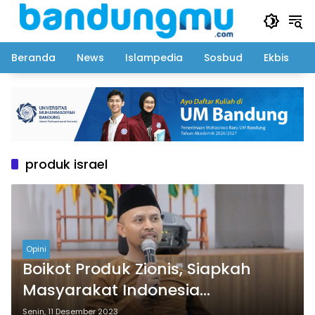
Langsung
ke
konten
Beranda
News
Islampedia
Sosbud
Ekbis
produk israel
Opini
Boikot Produk Zionis, Siapkah
Masyarakat Indonesia
Melakukannya?
Senin, 11 Desember 2023