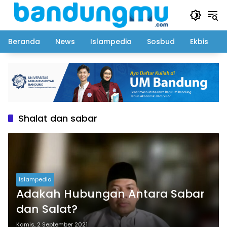
Langsung
ke
konten
Beranda
News
Islampedia
Sosbud
Ekbis
Shalat dan sabar
Islampedia
Adakah Hubungan Antara Sabar
dan Salat?
Kamis, 2 September 2021