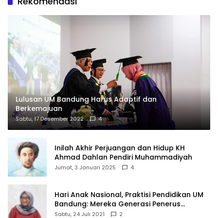
Rekomendasi
Lulusan UM Bandung Harus Adaptif dan
Berkemajuan
Sabtu, 17 Desember 2022
4
Inilah Akhir Perjuangan dan Hidup KH
Ahmad Dahlan Pendiri Muhammadiyah
Jumat, 3 Januari 2025
4
Hari Anak Nasional, Praktisi Pendidikan UM
Bandung: Mereka Generasi Penerus
Bangsa
Sabtu, 24 Juli 2021
2