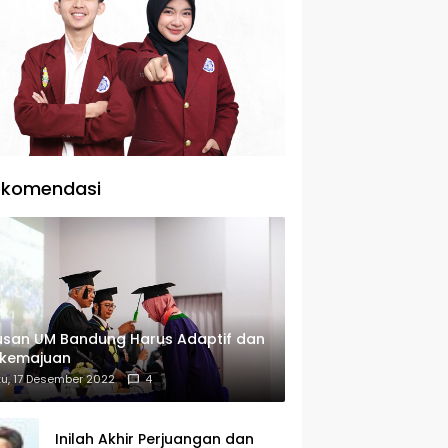
ekomendasi
usan UM Bandung Harus Adaptif dan
rkemajuan
u, 17 Desember 2022
4
Inilah Akhir Perjuangan dan