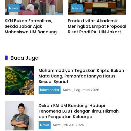
News
News
KKN Bukan Formalitas,
Produktivitas Akademik
Sekda Jabar Ajak
Meningkat, Empat Proposal
Mahasiswa UM Bandung
Riset Prodi PAI UIN Jakarta
Ciptakan Perubahan Nyata
Masuk Kompetisi BRIN
Baca Juga
Muhammadiyah Tegaskan Kripto Bukan
Mata Uang, Pemanfaatannya Harus
Sesuai Syariat
Islampedia
Sabtu, 1 Agustus 2026
Dekan FAI UM Bandung: Hadapi
Fenomena LGBT dengan Ilmu, Hikmah,
dan Penguatan Keluarga
News
Sabtu, 25 Juli 2026