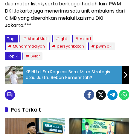
dua motor listrik, serta berbagai hadiah lain. PWM
DKI Jakarta juga menerima satu unit ambulans dari
CIMB yang diserahkan melalui Lazismu DKI
Jakarta.***
Tag:
Abdul Mu’ti
gbk
milad
Muhammadiyah
persyarikatan
pwm dki
Topik:
Syiar
KBIHU di Era Regulasi Baru: Mitra Strategis
atau Justru Beban Pemerintah?
Pos Terkait