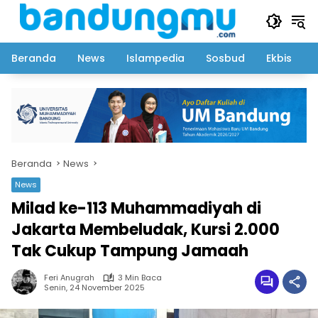
Langsung
ke
konten
Beranda
News
Islampedia
Sosbud
Ekbis
Beranda
News
News
Milad ke-113 Muhammadiyah di
Jakarta Membeludak, Kursi 2.000
Tak Cukup Tampung Jamaah
Feri Anugrah
3 Min Baca
Senin, 24 November 2025