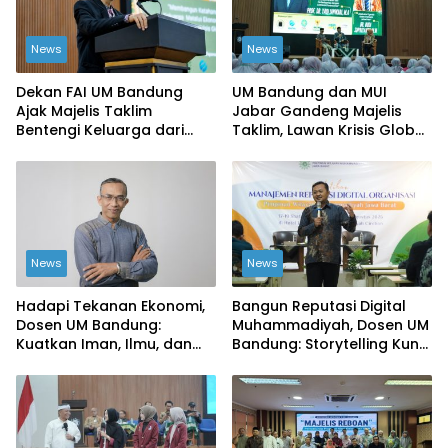
News
News
Dekan FAI UM Bandung
UM Bandung dan MUI
Ajak Majelis Taklim
Jabar Gandeng Majelis
Bentengi Keluarga dari
Taklim, Lawan Krisis Global
Ekonomi Haram
dari Akar Rumput
News
News
Hadapi Tekanan Ekonomi,
Bangun Reputasi Digital
Dosen UM Bandung:
Muhammadiyah, Dosen UM
Kuatkan Iman, Ilmu, dan
Bandung: Storytelling Kunci
Kemandirian Kolektif
Publikasi yang Dipercaya
Publik