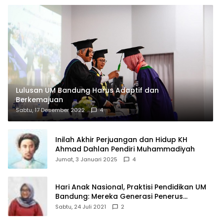
Lulusan UM Bandung Harus Adaptif dan
Berkemajuan
Sabtu, 17 Desember 2022
4
Inilah Akhir Perjuangan dan Hidup KH
Ahmad Dahlan Pendiri Muhammadiyah
Jumat, 3 Januari 2025
4
Hari Anak Nasional, Praktisi Pendidikan UM
Bandung: Mereka Generasi Penerus
Bangsa
Sabtu, 24 Juli 2021
2