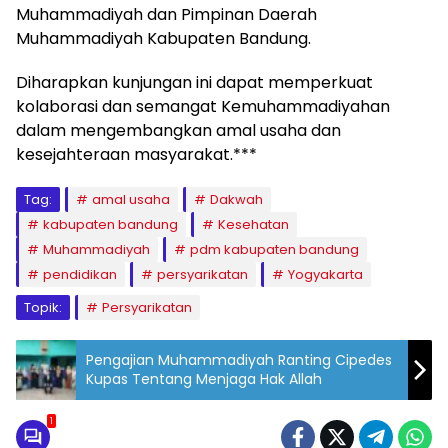
Muhammadiyah dan Pimpinan Daerah
Muhammadiyah Kabupaten Bandung.
Diharapkan kunjungan ini dapat memperkuat
kolaborasi dan semangat Kemuhammadiyahan
dalam mengembangkan amal usaha dan
kesejahteraan masyarakat.***
Tag:
amal usaha
Dakwah
kabupaten bandung
Kesehatan
Muhammadiyah
pdm kabupaten bandung
pendidikan
persyarikatan
Yogyakarta
Topik:
Persyarikatan
Pengajian Muhammadiyah Ranting Cipedes
Kupas Tentang Menjaga Hak Allah
1