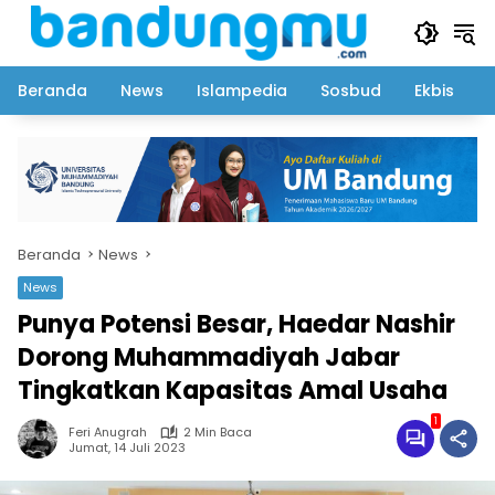
Langsung
ke
konten
Beranda
News
Islampedia
Sosbud
Ekbis
Beranda
News
News
Punya Potensi Besar, Haedar Nashir
Dorong Muhammadiyah Jabar
Tingkatkan Kapasitas Amal Usaha
1
Feri Anugrah
2 Min Baca
Jumat, 14 Juli 2023