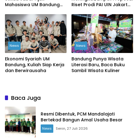
Mahasiswa UM Bandung
Riset Prodi PAI UIN Jakarta
Ciptakan Perubahan Nyata
Masuk Kompetisi BRIN
News
News
Ekonomi Syariah UM
Bandung Punya Wisata
Bandung, Kuliah Siap Kerja
Literasi Baru, Baca Buku
dan Berwirausaha
Sambil Wisata Kuliner
Baca Juga
Resmi Dibentuk, PCM Mandalajati
Bertekad Bangun Amal Usaha Besar
News
Senin, 27 Juli 2026