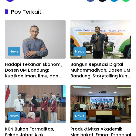
Pos Terkait
News
News
Hadapi Tekanan Ekonomi,
Bangun Reputasi Digital
Dosen UM Bandung:
Muhammadiyah, Dosen UM
Kuatkan Iman, Ilmu, dan
Bandung: Storytelling Kunci
Kemandirian Kolektif
Publikasi yang Dipercaya
Publik
News
News
KKN Bukan Formalitas,
Produktivitas Akademik
Sekda Jabar Ajak
Meningkat, Empat Proposal