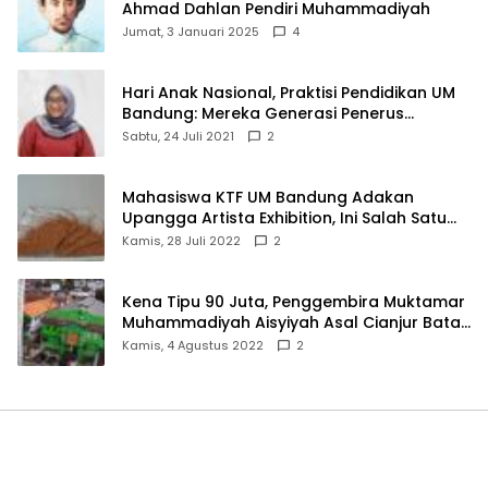
Ahmad Dahlan Pendiri Muhammadiyah
Jumat, 3 Januari 2025
4
Hari Anak Nasional, Praktisi Pendidikan UM
Bandung: Mereka Generasi Penerus
Bangsa
Sabtu, 24 Juli 2021
2
Mahasiswa KTF UM Bandung Adakan
Upangga Artista Exhibition, Ini Salah Satu
Karyanya
Kamis, 28 Juli 2022
2
Kena Tipu 90 Juta, Penggembira Muktamar
Muhammadiyah Aisyiyah Asal Cianjur Batal
ke Solo
Kamis, 4 Agustus 2022
2