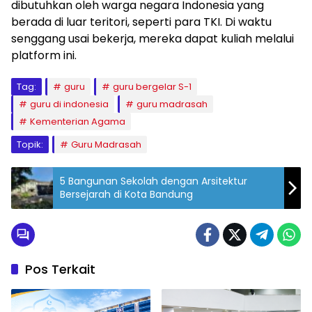
dibutuhkan oleh warga negara Indonesia yang
berada di luar teritori, seperti para TKI. Di waktu
senggang usai bekerja, mereka dapat kuliah melalui
platform ini.
Tag:
guru
guru bergelar S-1
guru di indonesia
guru madrasah
Kementerian Agama
Topik:
Guru Madrasah
5 Bangunan Sekolah dengan Arsitektur
Bersejarah di Kota Bandung
Pos Terkait