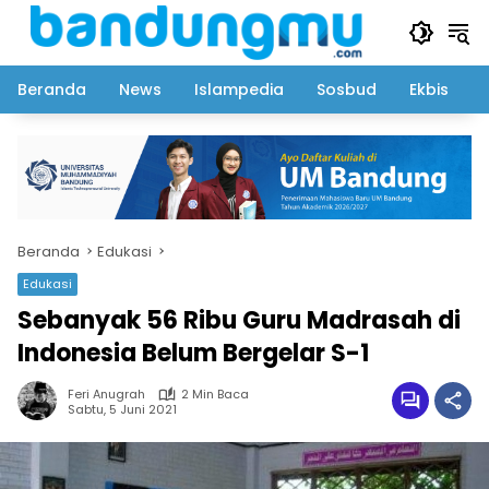
Langsung
ke
konten
Beranda
News
Islampedia
Sosbud
Ekbis
Beranda
Edukasi
Edukasi
Sebanyak 56 Ribu Guru Madrasah di
Indonesia Belum Bergelar S-1
Feri Anugrah
2 Min Baca
Sabtu, 5 Juni 2021