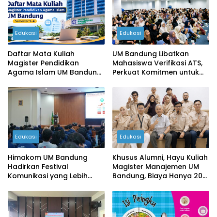
Edukasi
Edukasi
Daftar Mata Kuliah
UM Bandung Libatkan
Magister Pendidikan
Mahasiswa Verifikasi ATS,
Agama Islam UM Bandung
Perkuat Komitmen untuk
Semester 1-4
Pendidikan Jawa Barat
Edukasi
Edukasi
Himakom UM Bandung
Khusus Alumni, Hayu Kuliah
Hadirkan Festival
Magister Manajemen UM
Komunikasi yang Lebih
Bandung, Biaya Hanya 20
Inovatif
Juta!