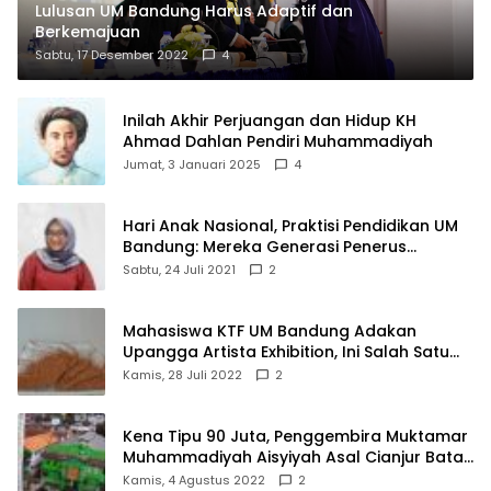
Lulusan UM Bandung Harus Adaptif dan
Berkemajuan
Sabtu, 17 Desember 2022
4
Inilah Akhir Perjuangan dan Hidup KH
Ahmad Dahlan Pendiri Muhammadiyah
Jumat, 3 Januari 2025
4
Hari Anak Nasional, Praktisi Pendidikan UM
Bandung: Mereka Generasi Penerus
Bangsa
Sabtu, 24 Juli 2021
2
Mahasiswa KTF UM Bandung Adakan
Upangga Artista Exhibition, Ini Salah Satu
Karyanya
Kamis, 28 Juli 2022
2
Kena Tipu 90 Juta, Penggembira Muktamar
Muhammadiyah Aisyiyah Asal Cianjur Batal
ke Solo
Kamis, 4 Agustus 2022
2