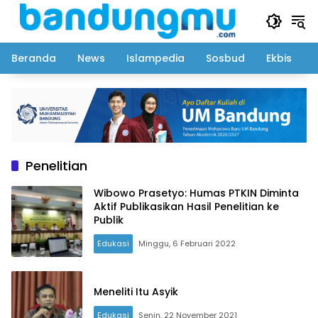
Langsung
ke
konten
Beranda
News
Islampedia
Sosbud
Ekbis
Penelitian
Wibowo Prasetyo: Humas PTKIN Diminta
Aktif Publikasikan Hasil Penelitian ke
Publik
Edukasi
Minggu, 6 Februari 2022
Meneliti Itu Asyik
Edukasi
Senin, 22 November 2021