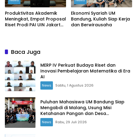
News
News
Produktivitas Akademik
Ekonomi Syariah UM
Meningkat, Empat Proposal
Bandung, Kuliah Siap Kerja
Riset Prodi PAI UIN Jakarta
dan Berwirausaha
Masuk Kompetisi BRIN
Baca Juga
MERP IV Perkuat Budaya Riset dan
Inovasi Pembelajaran Matematika di Era
AI
News
Sabtu, 1 Agustus 2026
Puluhan Mahasiswa UM Bandung Siap
Mengabdi di Malang, Usung Misi
Ketahanan Pangan dan Desa
Berkemajuan
News
Rabu, 29 Juli 2026