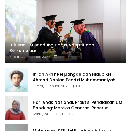
Lulusan UM Bandung Harus Adaptif dan
Berkemajuan
Sabtu, 17 Desember 2022
4
Inilah Akhir Perjuangan dan Hidup KH
Ahmad Dahlan Pendiri Muhammadiyah
Jumat, 3 Januari 2025
4
Hari Anak Nasional, Praktisi Pendidikan UM
Bandung: Mereka Generasi Penerus
Bangsa
Sabtu, 24 Juli 2021
2
Mahasiswa KTF UM Bandung Adakan