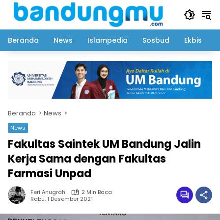
Langsung
ke
konten
Beranda
News
Islampedia
Sosbud
Ekbis
Beranda
News
News
Fakultas Saintek UM Bandung Jalin
Kerja Sama dengan Fakultas
Farmasi Unpad
Feri Anugrah
2 Min Baca
Rabu, 1 Desember 2021