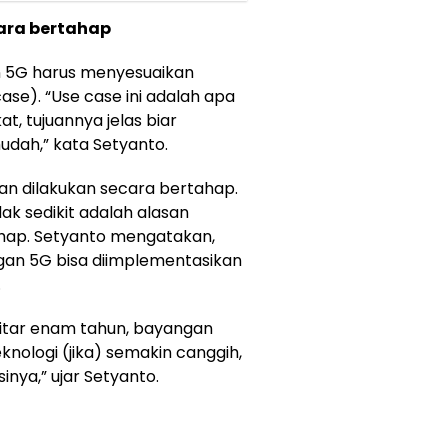
ara bertahap
 5G harus menyesuaikan
se). “Use case ini adalah apa
t, tujuannya jelas biar
mudah,” kata Setyanto.
kan dilakukan secara bertahap.
k sedikit adalah alasan
hap. Setyanto mengatakan,
gan 5G bisa diimplementasikan
.
ekitar enam tahun, bayangan
knologi (jika) semakin canggih,
ya,” ujar Setyanto.