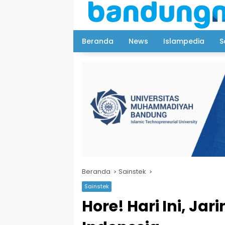
Langsung
ke
konten
Beranda
News
Islampedia
S
Beranda
Sainstek
Sainstek
Hore! Hari Ini, Ja