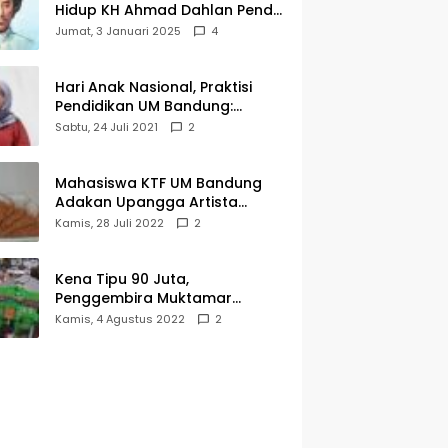
Hidup KH Ahmad Dahlan Pendiri
Muhammadiyah
Jumat, 3 Januari 2025
4
Hari Anak Nasional, Praktisi
Pendidikan UM Bandung:
Mereka Generasi Penerus
Sabtu, 24 Juli 2021
2
Bangsa
Mahasiswa KTF UM Bandung
Adakan Upangga Artista
Exhibition, Ini Salah Satu
Kamis, 28 Juli 2022
2
Karyanya
Kena Tipu 90 Juta,
Penggembira Muktamar
Muhammadiyah Aisyiyah Asal
Kamis, 4 Agustus 2022
2
Cianjur Batal ke Solo