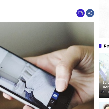
R
Lul
Be
Sabt