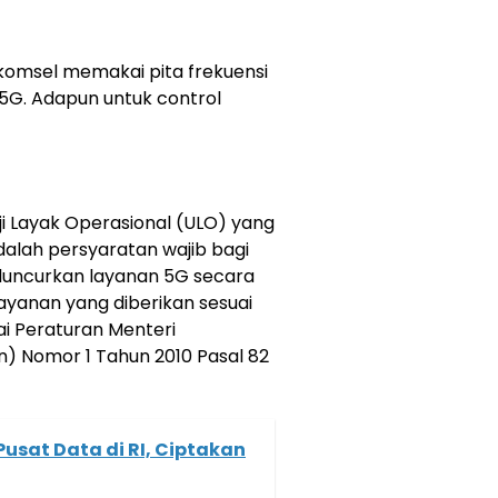
komsel memakai pita frekuensi
 5G. Adapun untuk control
ji Layak Operasional (ULO) yang
adalah persyaratan wajib bagi
eluncurkan layanan 5G secara
ayanan yang diberikan sesuai
ai Peraturan Menteri
) Nomor 1 Tahun 2010 Pasal 82
usat Data di RI, Ciptakan