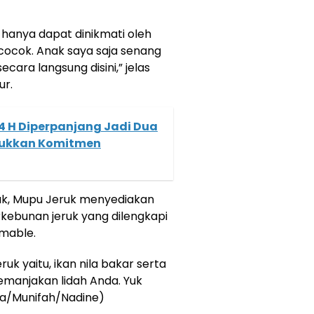
k hanya dapat dinikmati oleh
cocok. Anak saya saja senang
cara langsung disini,” jelas
ur.
44 H Diperpanjang Jadi Dua
njukkan Komitmen
ruk, Mupu Jeruk menyediakan
ebunan jeruk yang dilengkapi
amable.
k yaitu, ikan nila bakar serta
emanjakan lidah Anda. Yuk
rfa/Munifah/Nadine)