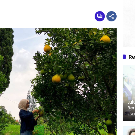
R
Lul
Be
Sabt