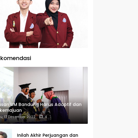
ekomendasi
usan UM Bandung Harus Adaptif dan
rkemajuan
u, 17 Desember 2022
4
Inilah Akhir Perjuangan dan