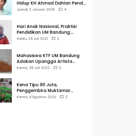
Hidup KH Ahmad Dahlan Pendiri
Muhammadiyah
Jumat, 3 Januari 2025
4
Hari Anak Nasional, Praktisi
Pendidikan UM Bandung:
Mereka Generasi Penerus
Sabtu, 24 Juli 2021
2
Bangsa
Mahasiswa KTF UM Bandung
Adakan Upangga Artista
Exhibition, Ini Salah Satu
Kamis, 28 Juli 2022
2
Karyanya
Kena Tipu 90 Juta,
Penggembira Muktamar
Muhammadiyah Aisyiyah Asal
Kamis, 4 Agustus 2022
2
Cianjur Batal ke Solo