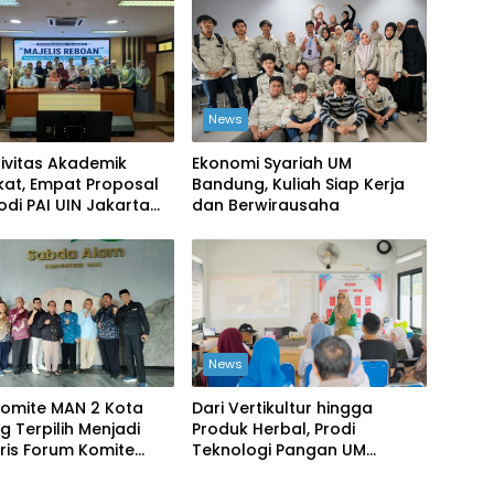
News
ivitas Akademik
Ekonomi Syariah UM
kat, Empat Proposal
Bandung, Kuliah Siap Kerja
rodi PAI UIN Jakarta
dan Berwirausaha
ompetisi BRIN
News
Komite MAN 2 Kota
Dari Vertikultur hingga
 Terpilih Menjadi
Produk Herbal, Prodi
ris Forum Komite
Teknologi Pangan UM
ah Provinsi Jawa
Bandung Dorong
Kemandirian Pangan Warga