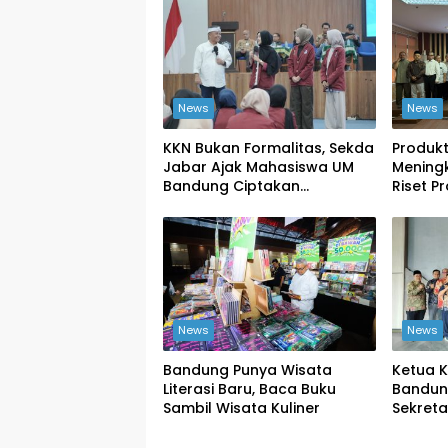
News
News
KKN Bukan Formalitas, Sekda
Produkt
Jabar Ajak Mahasiswa UM
Mening
Bandung Ciptakan
Riset P
Perubahan Nyata
Masuk K
News
News
Bandung Punya Wisata
Ketua 
Literasi Baru, Baca Buku
Bandung
Sambil Wisata Kuliner
Sekreta
Madras
Barat