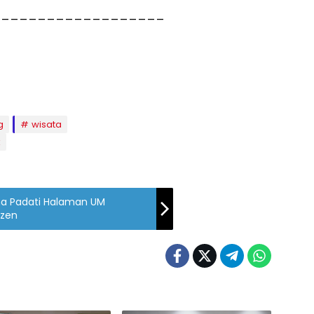
___________________
g
wisata
k
ha Padati Halaman UM
izen