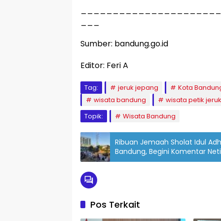
_____________________
___
Sumber: bandung.go.id
Editor: Feri A
Tag:
jeruk jepang
Kota Bandun
wisata bandung
wisata petik jeru
Topik:
Wisata Bandung
Ribuan Jemaah Sholat Idul Ad
Bandung, Begini Komentar Net
Pos Terkait