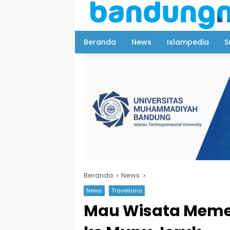
Langsung
ke
konten
Beranda
News
Islampedia
S
Beranda
News
News
Traveliana
Mau Wisata Memet