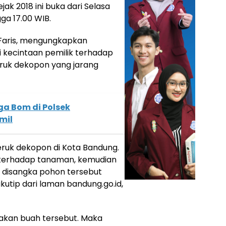
ak 2018 ini buka dari Selasa
ga 17.00 WIB.
Faris, mengungkapkan
i kecintaan pemilik terhadap
ruk dekopon yang jarang
a Bom di Polsek
mil
 jeruk dekopon di Kota Bandung.
 terhadap tanaman, kemudian
k disangka pohon tersebut
kutip dari laman bandung.go.id,
pakan buah tersebut. Maka