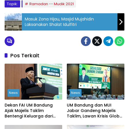
Topik:
Ramadan -- Mudik 2021
Masuk Zona Hijau, Masjid Mujahidin
Laksanakan Shalat Idulfitri
Pos Terkait
News
News
Dekan FAI UM Bandung
UM Bandung dan MUI
Ajak Majelis Taklim
Jabar Gandeng Majelis
Bentengi Keluarga dari
Taklim, Lawan Krisis Global
Ekonomi Haram
dari Akar Rumput