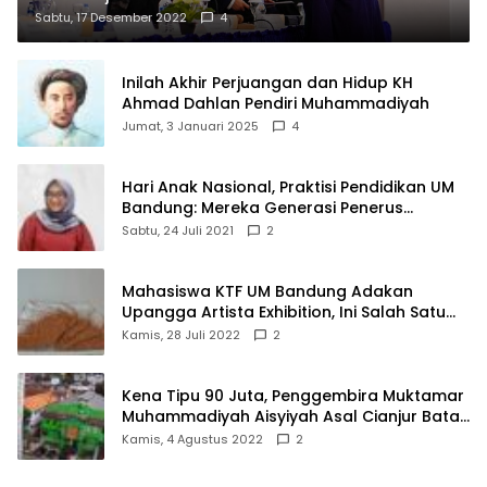
Sabtu, 17 Desember 2022
4
Inilah Akhir Perjuangan dan Hidup KH
Ahmad Dahlan Pendiri Muhammadiyah
Jumat, 3 Januari 2025
4
Hari Anak Nasional, Praktisi Pendidikan UM
Bandung: Mereka Generasi Penerus
Bangsa
Sabtu, 24 Juli 2021
2
Mahasiswa KTF UM Bandung Adakan
Upangga Artista Exhibition, Ini Salah Satu
Karyanya
Kamis, 28 Juli 2022
2
Kena Tipu 90 Juta, Penggembira Muktamar
Muhammadiyah Aisyiyah Asal Cianjur Batal
ke Solo
Kamis, 4 Agustus 2022
2