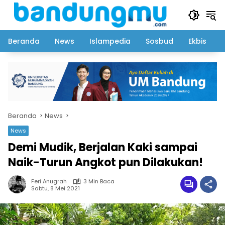
Langsung
ke
konten
Beranda
News
Islampedia
Sosbud
Ekbis
Beranda
News
News
Demi Mudik, Berjalan Kaki sampai
Naik-Turun Angkot pun Dilakukan!
Feri Anugrah
3 Min Baca
Sabtu, 8 Mei 2021