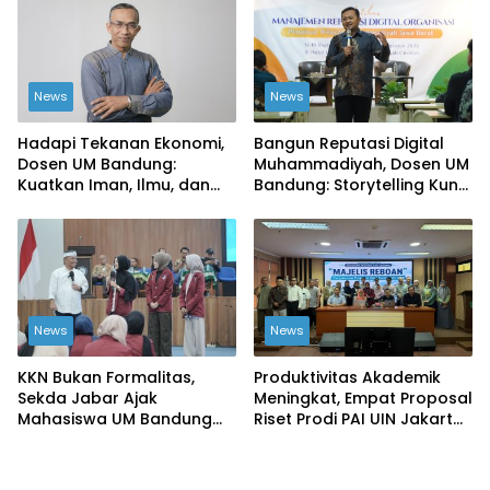
News
News
Hadapi Tekanan Ekonomi,
Bangun Reputasi Digital
Dosen UM Bandung:
Muhammadiyah, Dosen UM
Kuatkan Iman, Ilmu, dan
Bandung: Storytelling Kunci
Kemandirian Kolektif
Publikasi yang Dipercaya
Publik
News
News
KKN Bukan Formalitas,
Produktivitas Akademik
Sekda Jabar Ajak
Meningkat, Empat Proposal
Mahasiswa UM Bandung
Riset Prodi PAI UIN Jakarta
Ciptakan Perubahan Nyata
Masuk Kompetisi BRIN