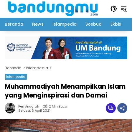
Langsung
ke
konten
Beranda
News
Islampedia
Sosbud
Ekbis
Beranda
Islampedia
Islampedia
Muhammadiyah Menampilkan Islam
yang Menginspirasi dan Damai
Feri Anugrah
2 Min Baca
Selasa, 6 April 2021