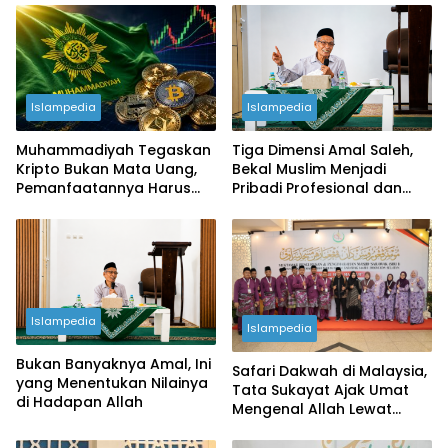
Islampedia
Islampedia
Muhammadiyah Tegaskan
Tiga Dimensi Amal Saleh,
Kripto Bukan Mata Uang,
Bekal Muslim Menjadi
Pemanfaatannya Harus
Pribadi Profesional dan
Sesuai Syariat
Berintegritas
Islampedia
Islampedia
Bukan Banyaknya Amal, Ini
Safari Dakwah di Malaysia,
yang Menentukan Nilainya
Tata Sukayat Ajak Umat
di Hadapan Allah
Mengenal Allah Lewat
Pengenalan Diri