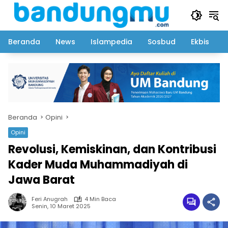
Langsung
ke
konten
Beranda
News
Islampedia
Sosbud
Ekbis
Beranda
Opini
Opini
Revolusi, Kemiskinan, dan Kontribusi
Kader Muda Muhammadiyah di
Jawa Barat
Feri Anugrah
4 Min Baca
Senin, 10 Maret 2025