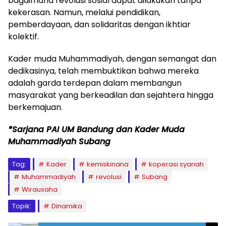
bagaimana revolusi sosial dapat dilakukan tanpa
kekerasan. Namun, melalui pendidikan,
pemberdayaan, dan solidaritas dengan ikhtiar
kolektif.
Kader muda Muhammadiyah, dengan semangat dan
dedikasinya, telah membuktikan bahwa mereka
adalah garda terdepan dalam membangun
masyarakat yang berkeadilan dan sejahtera hingga
berkemajuan.
*Sarjana PAI UM Bandung dan Kader Muda
Muhammadiyah Subang
Tag:
Kader
kemiskinana
koperasi syariah
Muhammadiyah
revolusi
Subang
Wirausaha
Topik:
Dinamika