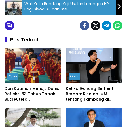
Wali Kota Bandung Kaji Usulan Larangan HP
Bagi Siswa SD dan SMP
Pos Terkait
Opini
Opini
Dari Kauman Menuju Dunia:
Ketika Gunung Berhenti
Refleksi 63 Tahun Tapak
Berdoa: Risalah IMM
Suci Putera
tentang Tambang di
Muhammadiyah
Tanah Padjadjaran