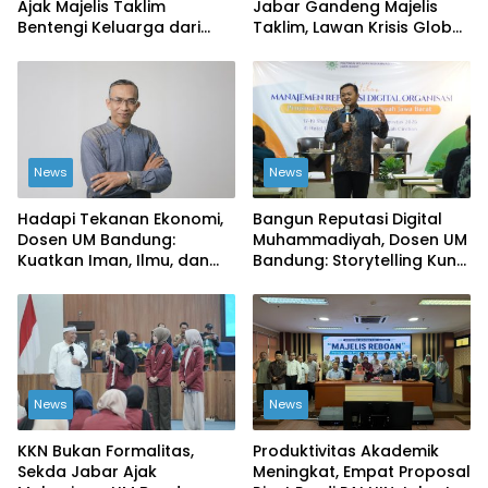
Ajak Majelis Taklim
Jabar Gandeng Majelis
Bentengi Keluarga dari
Taklim, Lawan Krisis Global
Ekonomi Haram
dari Akar Rumput
News
News
Hadapi Tekanan Ekonomi,
Bangun Reputasi Digital
Dosen UM Bandung:
Muhammadiyah, Dosen UM
Kuatkan Iman, Ilmu, dan
Bandung: Storytelling Kunci
Kemandirian Kolektif
Publikasi yang Dipercaya
Publik
News
News
KKN Bukan Formalitas,
Produktivitas Akademik
Sekda Jabar Ajak
Meningkat, Empat Proposal