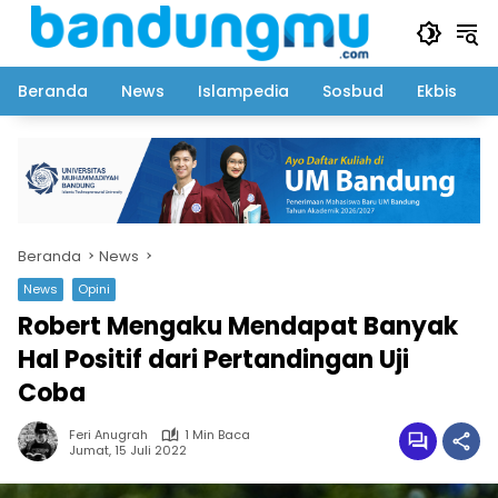
Langsung
ke
konten
Beranda
News
Islampedia
Sosbud
Ekbis
Beranda
News
News
Opini
Robert Mengaku Mendapat Banyak
Hal Positif dari Pertandingan Uji
Coba
Feri Anugrah
1 Min Baca
Jumat, 15 Juli 2022