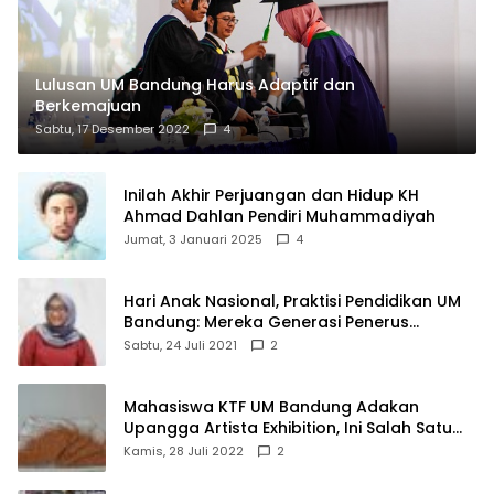
Lulusan UM Bandung Harus Adaptif dan
Berkemajuan
Sabtu, 17 Desember 2022
4
Inilah Akhir Perjuangan dan Hidup KH
Ahmad Dahlan Pendiri Muhammadiyah
Jumat, 3 Januari 2025
4
Hari Anak Nasional, Praktisi Pendidikan UM
Bandung: Mereka Generasi Penerus
Bangsa
Sabtu, 24 Juli 2021
2
Mahasiswa KTF UM Bandung Adakan
Upangga Artista Exhibition, Ini Salah Satu
Karyanya
Kamis, 28 Juli 2022
2