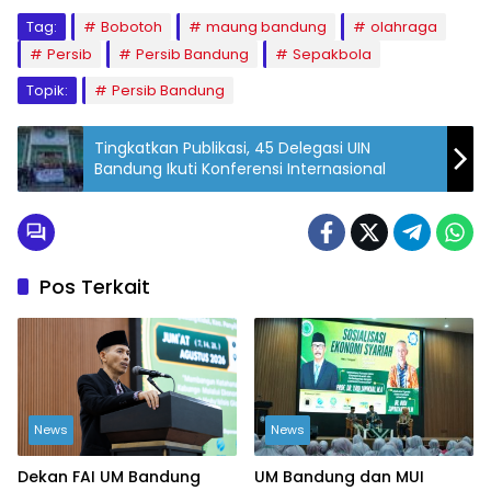
Tag:
Bobotoh
maung bandung
olahraga
Persib
Persib Bandung
Sepakbola
Topik:
Persib Bandung
Tingkatkan Publikasi, 45 Delegasi UIN
Bandung Ikuti Konferensi Internasional
Pos Terkait
News
News
Dekan FAI UM Bandung
UM Bandung dan MUI