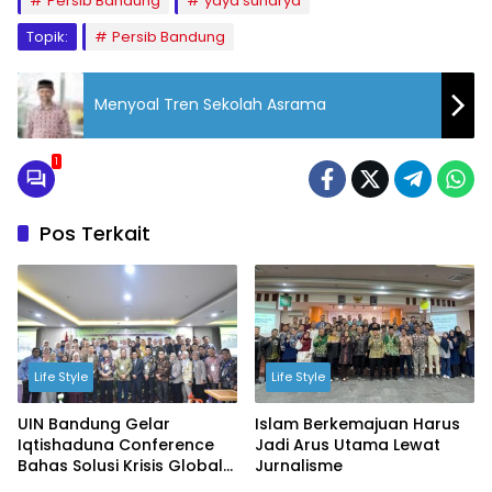
Persib Bandung
yaya sunarya
Topik:
Persib Bandung
Menyoal Tren Sekolah Asrama
1
Pos Terkait
Life Style
Life Style
UIN Bandung Gelar
Islam Berkemajuan Harus
Iqtishaduna Conference
Jadi Arus Utama Lewat
Bahas Solusi Krisis Global
Jurnalisme
Melalui Ekonomi Islam