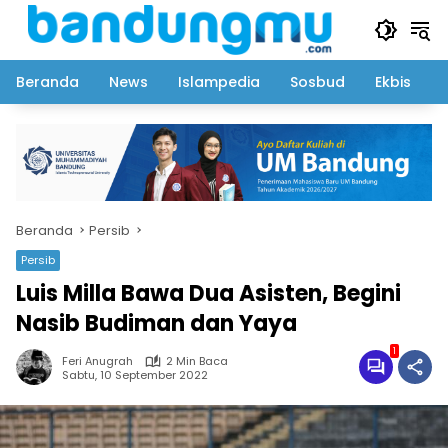
Langsung
ke
konten
Beranda
News
Islampedia
Sosbud
Ekbis
Beranda
Persib
Persib
Luis Milla Bawa Dua Asisten, Begini
Nasib Budiman dan Yaya
1
Feri Anugrah
2 Min Baca
Sabtu, 10 September 2022