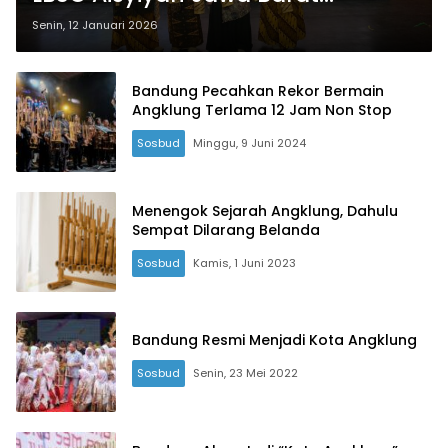
Meriahkan Fesiba
Senin, 12 Januari 2026
Bandung Pecahkan Rekor Bermain
Angklung Terlama 12 Jam Non Stop
Sosbud
Minggu, 9 Juni 2024
Menengok Sejarah Angklung, Dahulu
Sempat Dilarang Belanda
Sosbud
Kamis, 1 Juni 2023
Bandung Resmi Menjadi Kota Angklung
Sosbud
Senin, 23 Mei 2022