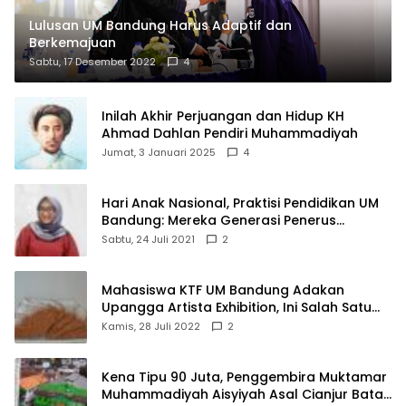
Lulusan UM Bandung Harus Adaptif dan
Berkemajuan
Sabtu, 17 Desember 2022
4
Inilah Akhir Perjuangan dan Hidup KH
Ahmad Dahlan Pendiri Muhammadiyah
Jumat, 3 Januari 2025
4
Hari Anak Nasional, Praktisi Pendidikan UM
Bandung: Mereka Generasi Penerus
Bangsa
Sabtu, 24 Juli 2021
2
Mahasiswa KTF UM Bandung Adakan
Upangga Artista Exhibition, Ini Salah Satu
Karyanya
Kamis, 28 Juli 2022
2
Kena Tipu 90 Juta, Penggembira Muktamar
Muhammadiyah Aisyiyah Asal Cianjur Batal