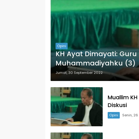
Opini
KH Ayat Dimayati: Guru
Muhammadiyahku (3)
Jumat, 30 September 2022
Muallim KH
Diskusi
Opini
Senin, 2