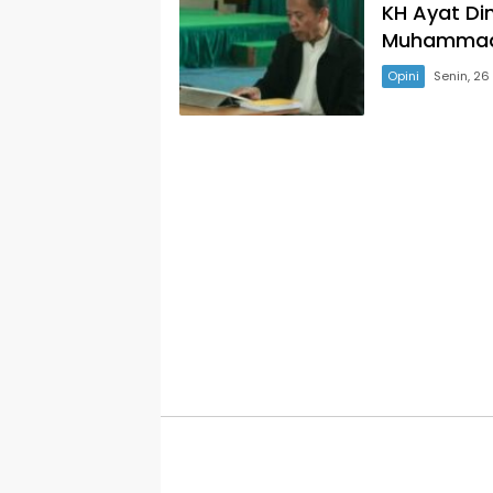
KH Ayat Di
Muhammadi
Opini
Senin, 2