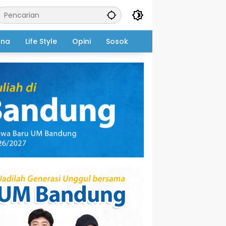
ana
Life Style
Opini
Sosok