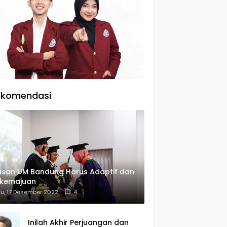
ekomendasi
usan UM Bandung Harus Adaptif dan
rkemajuan
u, 17 Desember 2022
4
Inilah Akhir Perjuangan dan