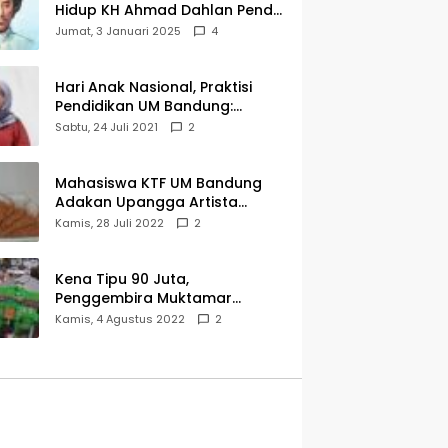
Hidup KH Ahmad Dahlan Pendiri
Muhammadiyah
Jumat, 3 Januari 2025
4
Hari Anak Nasional, Praktisi
Pendidikan UM Bandung:
Mereka Generasi Penerus
Sabtu, 24 Juli 2021
2
Bangsa
Mahasiswa KTF UM Bandung
Adakan Upangga Artista
Exhibition, Ini Salah Satu
Kamis, 28 Juli 2022
2
Karyanya
Kena Tipu 90 Juta,
Penggembira Muktamar
Muhammadiyah Aisyiyah Asal
Kamis, 4 Agustus 2022
2
Cianjur Batal ke Solo