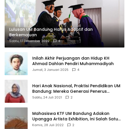
Lulusan UM Bandung Harus Adaptif dan
Berkemajuan
Sabtu, 17 Desember 2022
4
Inilah Akhir Perjuangan dan Hidup KH
Ahmad Dahlan Pendiri Muhammadiyah
Jumat, 3 Januari 2025
4
Hari Anak Nasional, Praktisi Pendidikan UM
Bandung: Mereka Generasi Penerus
Bangsa
Sabtu, 24 Juli 2021
2
Mahasiswa KTF UM Bandung Adakan
Upangga Artista Exhibition, Ini Salah Satu
Karyanya
Kamis, 28 Juli 2022
2