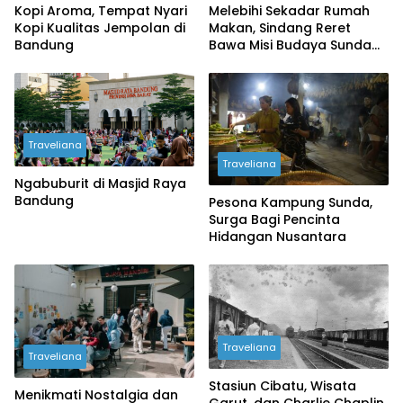
Kopi Aroma, Tempat Nyari
Melebihi Sekadar Rumah
Kopi Kualitas Jempolan di
Makan, Sindang Reret
Bandung
Bawa Misi Budaya Sunda
ke Dunia
Traveliana
Traveliana
Ngabuburit di Masjid Raya
Bandung
Pesona Kampung Sunda,
Surga Bagi Pencinta
Hidangan Nusantara
Traveliana
Traveliana
Stasiun Cibatu, Wisata
Menikmati Nostalgia dan
Garut, dan Charlie Chaplin