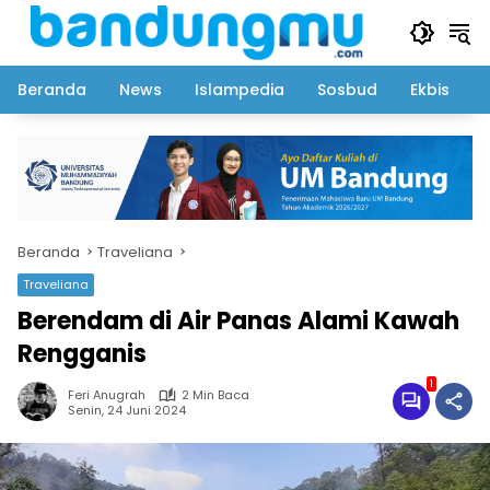
Langsung
ke
konten
Beranda
News
Islampedia
Sosbud
Ekbis
Beranda
Traveliana
Traveliana
Berendam di Air Panas Alami Kawah
Rengganis
1
Feri Anugrah
2 Min Baca
Senin, 24 Juni 2024