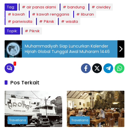
Tag:
air panas alami
bandung
ciwidey
kawah
kawah rengganis
liburan
pariwisata
Piknik
wisata
Topik:
Piknik
Muhammadiyah Siap Luncurkan Kalender
Hijriah Global Tunggal Awal Muharam 1446
1
Pos Terkait
Traveliana
Traveliana