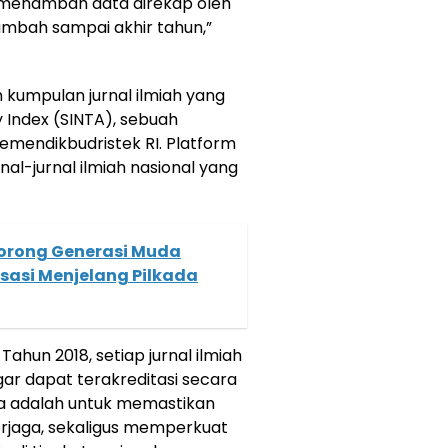
s, menambah data direkap oleh
tambah sampai akhir tahun,”
 kumpulan jurnal ilmiah yang
 Index (SINTA), sebuah
Kemendikbudristek RI. Platform
rnal-jurnal ilmiah nasional yang
orong Generasi Muda
isasi Menjelang Pilkada
hun 2018, setiap jurnal ilmiah
ar dapat terakreditasi secara
ya adalah untuk memastikan
terjaga, sekaligus memperkuat