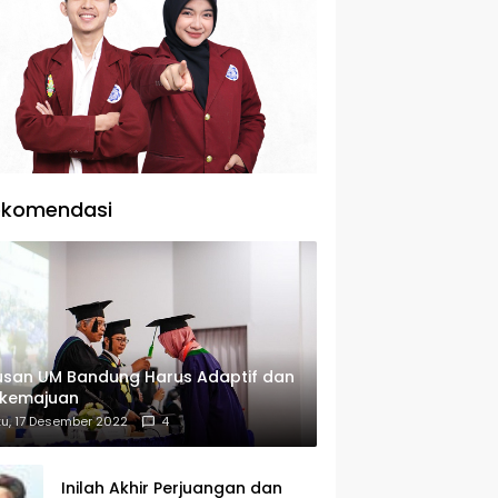
ekomendasi
usan UM Bandung Harus Adaptif dan
rkemajuan
u, 17 Desember 2022
4
Inilah Akhir Perjuangan dan