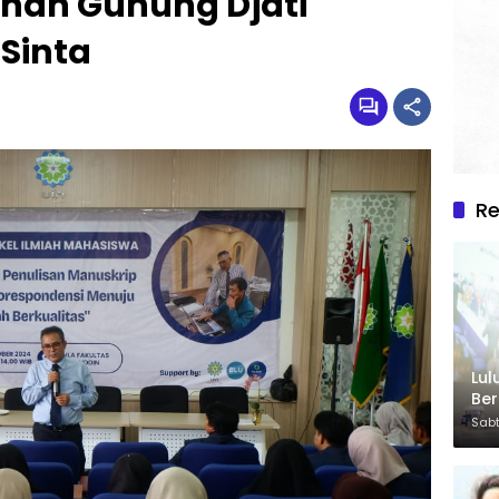
nan Gunung Djati
Sinta
R
Lul
Be
Sabt