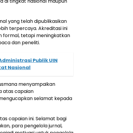
sia di tingkat nasional maupun
nal yang telah dipublikasikan
ebih terpercaya. Akreditasi ini
 formal, tetapi meningkatkan
baca dan peneliti.
dministrasi Publik UIN
kat Nasional
 Rusmana menyampaikan
a atas capaian
a mengucapkan selamat kepada
as capaian ini. Selamat bagi
an, para pengelola jurnal,
enjadi motivasi untuk pengelola