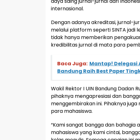
daya saing jurnal-jurnal dari Indone
internasional.
Dengan adanya akreditasi, jurnal-jur
melalui platform seperti SINTA jadi l
tidak hanya memberikan pengakuan
kredibilitas jurnal di mata para pem
Baca Juga:
Mantap! Delegasi A
Bandung Raih Best Paper Ting
Wakil Rektor I UIN Bandung Dadan
pihaknya mengapresiasi dan bangg
menggembirakan ini. Pihaknya jug
para mahasiswa.
“Kami sangat bangga dan bahagia at
mahasiswa yang kami cintai, banggak
kelas menulis. Semoga capaian ini m