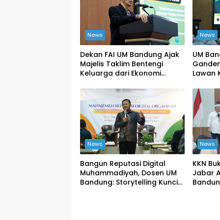
News
News
Dekan FAI UM Bandung Ajak
UM Ban
Majelis Taklim Bentengi
Gandeng
Keluarga dari Ekonomi
Lawan K
Haram
Rumpu
News
News
Bangun Reputasi Digital
KKN Buk
Muhammadiyah, Dosen UM
Jabar 
Bandung: Storytelling Kunci
Bandun
Publikasi yang Dipercaya
Peruba
Publik