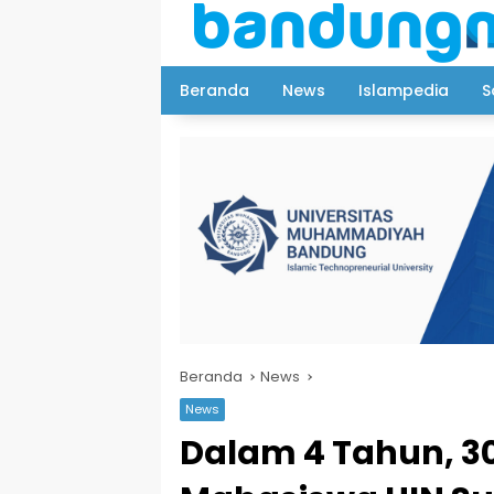
Langsung
ke
konten
Beranda
News
Islampedia
S
Beranda
News
News
Dalam 4 Tahun, 30