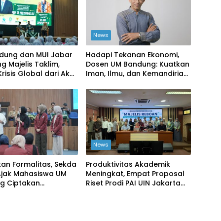
News
dung dan MUI Jabar
Hadapi Tekanan Ekonomi,
 Majelis Taklim,
Dosen UM Bandung: Kuatkan
risis Global dari Akar
Iman, Ilmu, dan Kemandirian
t
Kolektif
News
an Formalitas, Sekda
Produktivitas Akademik
Ajak Mahasiswa UM
Meningkat, Empat Proposal
g Ciptakan
Riset Prodi PAI UIN Jakarta
han Nyata
Masuk Kompetisi BRIN