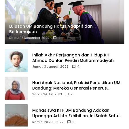
Lulusan UM Bandung Harus Adaptif dan
Berkemajuan
Sabtu, 17 Desember 2022
4
Inilah Akhir Perjuangan dan Hidup KH
Ahmad Dahlan Pendiri Muhammadiyah
Jumat, 3 Januari 2025
4
Hari Anak Nasional, Praktisi Pendidikan UM
Bandung: Mereka Generasi Penerus
Bangsa
Sabtu, 24 Juli 2021
2
Mahasiswa KTF UM Bandung Adakan
Upangga Artista Exhibition, Ini Salah Satu
Karyanya
Kamis, 28 Juli 2022
2