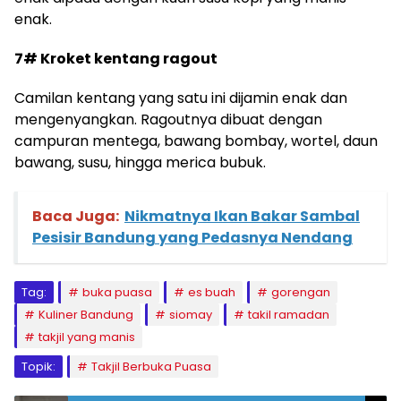
enak.
7# Kroket kentang ragout
Camilan kentang yang satu ini dijamin enak dan
mengenyangkan. Ragoutnya dibuat dengan
campuran mentega, bawang bombay, wortel, daun
bawang, susu, hingga merica bubuk.
Baca Juga:
Nikmatnya Ikan Bakar Sambal
Pesisir Bandung yang Pedasnya Nendang
Tag:
buka puasa
es buah
gorengan
Kuliner Bandung
siomay
takil ramadan
takjil yang manis
Topik:
Takjil Berbuka Puasa