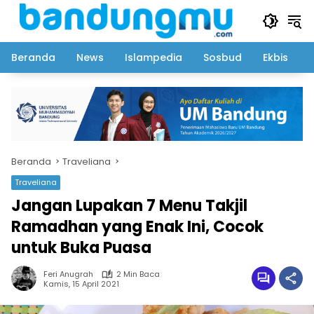
Langsung
ke
konten
Beranda
News
Islampedia
Sosbud
Ekbis
Beranda
Traveliana
Traveliana
Jangan Lupakan 7 Menu Takjil
Ramadhan yang Enak Ini, Cocok
untuk Buka Puasa
Feri Anugrah
2 Min Baca
Kamis, 15 April 2021