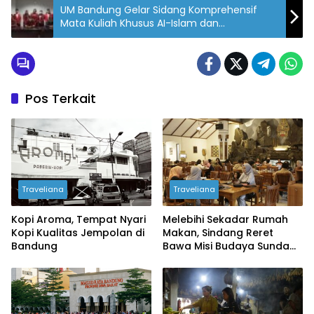
UM Bandung Gelar Sidang Komprehensif
Mata Kuliah Khusus AI-Islam dan
Kemuhammadiyahan
Pos Terkait
Traveliana
Traveliana
Kopi Aroma, Tempat Nyari
Melebihi Sekadar Rumah
Kopi Kualitas Jempolan di
Makan, Sindang Reret
Bandung
Bawa Misi Budaya Sunda
ke Dunia