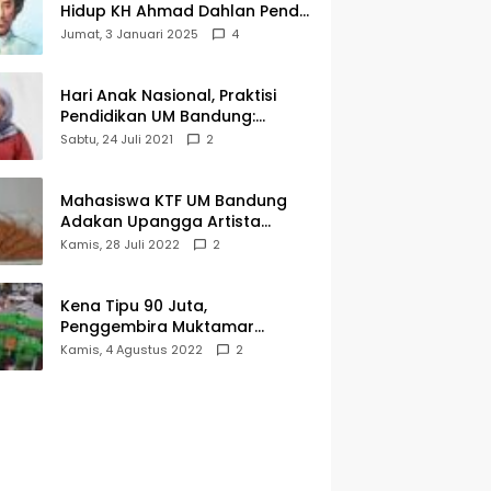
Hidup KH Ahmad Dahlan Pendiri
Muhammadiyah
Jumat, 3 Januari 2025
4
Hari Anak Nasional, Praktisi
Pendidikan UM Bandung:
Mereka Generasi Penerus
Sabtu, 24 Juli 2021
2
Bangsa
Mahasiswa KTF UM Bandung
Adakan Upangga Artista
Exhibition, Ini Salah Satu
Kamis, 28 Juli 2022
2
Karyanya
Kena Tipu 90 Juta,
Penggembira Muktamar
Muhammadiyah Aisyiyah Asal
Kamis, 4 Agustus 2022
2
Cianjur Batal ke Solo