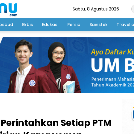
Sabtu, 8 Agustus 2026
osbud
Ekbis
Edukasi
Persib
Sainstek
Traveli
 Perintahkan Setiap PTM