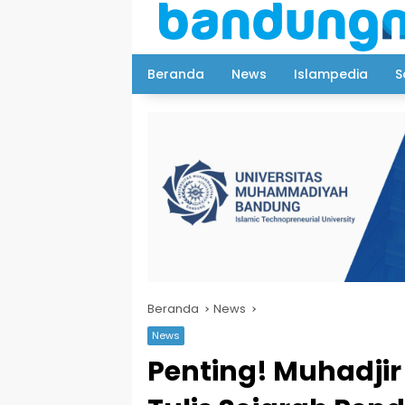
Langsung
ke
konten
Beranda
News
Islampedia
S
Beranda
News
News
Penting! Muhadjir