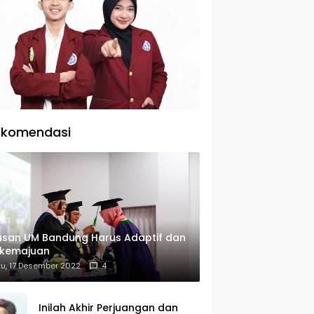
ekomendasi
usan UM Bandung Harus Adaptif dan
rkemajuan
u, 17 Desember 2022
4
Inilah Akhir Perjuangan dan