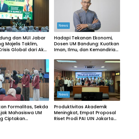
News
dung dan MUI Jabar
Hadapi Tekanan Ekonomi,
 Majelis Taklim,
Dosen UM Bandung: Kuatkan
risis Global dari Akar
Iman, Ilmu, dan Kemandirian
t
Kolektif
News
an Formalitas, Sekda
Produktivitas Akademik
Ajak Mahasiswa UM
Meningkat, Empat Proposal
g Ciptakan
Riset Prodi PAI UIN Jakarta
han Nyata
Masuk Kompetisi BRIN