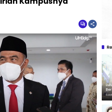
ndirian Kampusnya
R
Lul
Be
Sabt