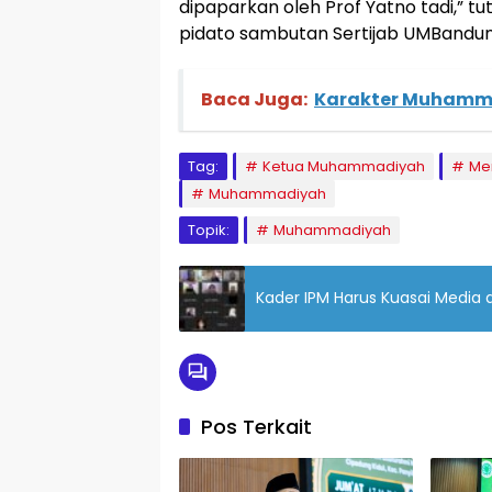
dipaparkan oleh Prof Yatno tadi,” t
pidato sambutan Sertijab UMBandun
Baca Juga:
Karakter Muhamma
Tag:
Ketua Muhammadiyah
Me
Muhammadiyah
Topik:
Muhammadiyah
Kader IPM Harus Kuasai Media 
Pos Terkait