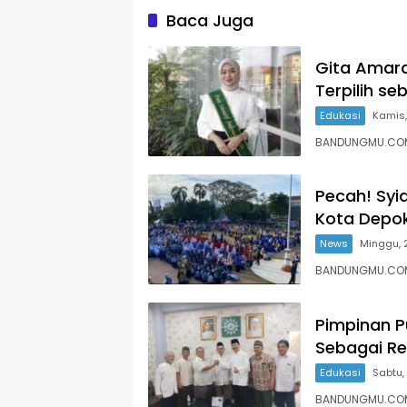
Baca Juga
Gita Amara
Terpilih se
Edukasi
Kamis
BANDUNGMU.COM,
Pecah! Syi
Kota Depok
News
Minggu, 
BANDUNGMU.COM,
Pimpinan 
Sebagai Re
Edukasi
Sabtu,
BANDUNGMU.COM, 