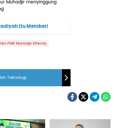
utur Muhadjir menyinggung
g.
diyah Itu Memberi
nko PMK Muhadjir Effendy
dan Teknologi