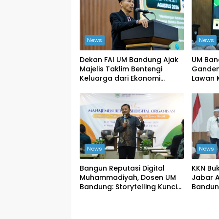
News
News
Dekan FAI UM Bandung Ajak
UM Ban
Majelis Taklim Bentengi
Gandeng
Keluarga dari Ekonomi
Lawan K
Haram
Rumpu
News
News
Bangun Reputasi Digital
KKN Buk
Muhammadiyah, Dosen UM
Jabar 
Bandung: Storytelling Kunci
Bandun
Publikasi yang Dipercaya
Peruba
Publik