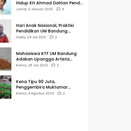
Hidup KH Ahmad Dahlan Pendiri
Muhammadiyah
Jumat, 3 Januari 2025
4
Hari Anak Nasional, Praktisi
Pendidikan UM Bandung:
Mereka Generasi Penerus
Sabtu, 24 Juli 2021
2
Bangsa
Mahasiswa KTF UM Bandung
Adakan Upangga Artista
Exhibition, Ini Salah Satu
Kamis, 28 Juli 2022
2
Karyanya
Kena Tipu 90 Juta,
Penggembira Muktamar
Muhammadiyah Aisyiyah Asal
Kamis, 4 Agustus 2022
2
Cianjur Batal ke Solo