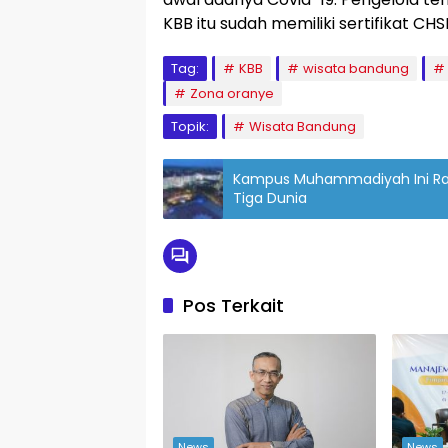
KBB itu sudah memiliki sertifikat CHS
Tag:
KBB
wisata bandung
Zona oranye
Topik:
Wisata Bandung
Kampus Muhammadiyah Ini Rai
Tiga Dunia
Pos Terkait
News
News