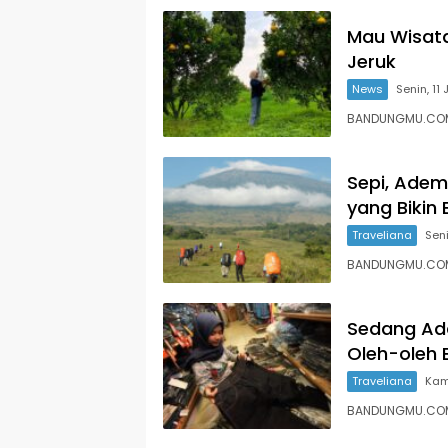
Mau Wisata
Jeruk
News
Senin, 11 
BANDUNGMU.COM 
Sepi, Adem
yang Bikin
Traveliana
Seni
BANDUNGMU.COM,
Sedang Ada
Oleh-oleh 
Traveliana
Kam
BANDUNGMU.COM