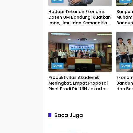
Hadapi Tekanan Ekonomi,
Bangun 
Dosen UM Bandung: Kuatkan
Muhamm
Iman, Ilmu, dan Kemandirian
Bandung
Kolektif
Publika
Publik
News
News
Produktivitas Akademik
Ekonom
Meningkat, Empat Proposal
Bandung
Riset Prodi PAI UIN Jakarta
dan Be
Masuk Kompetisi BRIN
Baca Juga