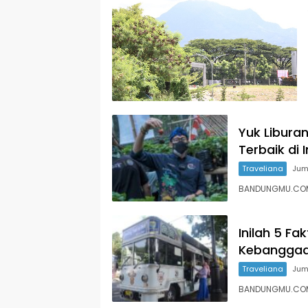
Yuk Libura
Terbaik di 
Traveliana
Juma
BANDUNGMU.COM,
Inilah 5 Fa
Kebanggaa
Traveliana
Jum
BANDUNGMU.COM,