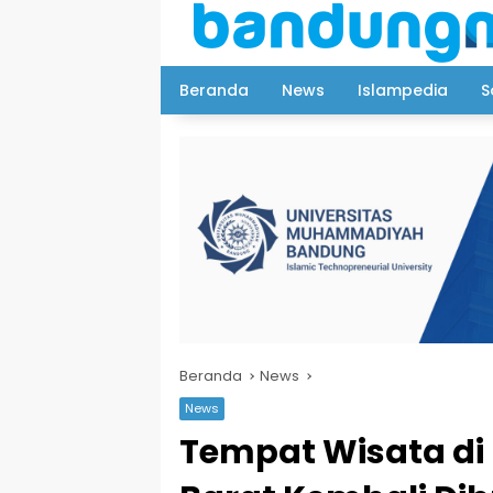
Langsung
ke
konten
Beranda
News
Islampedia
S
Beranda
News
News
Tempat Wisata d