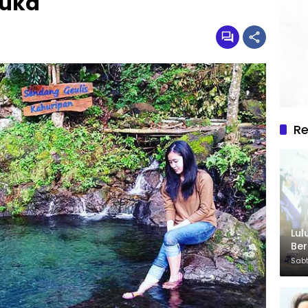
buka
R
Lul
Be
Sabt