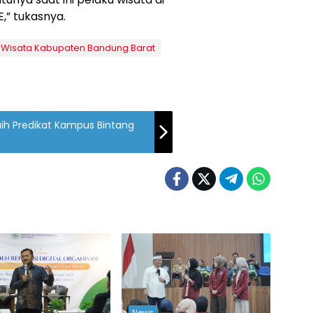
E,” tukasnya.
Wisata Kabupaten Bandung Barat
h Predikat Kampus Bintang
News