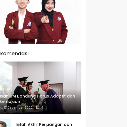
ekomendasi
usan UM Bandung Harus Adaptif dan
rkemajuan
u, 17 Desember 2022
4
Inilah Akhir Perjuangan dan