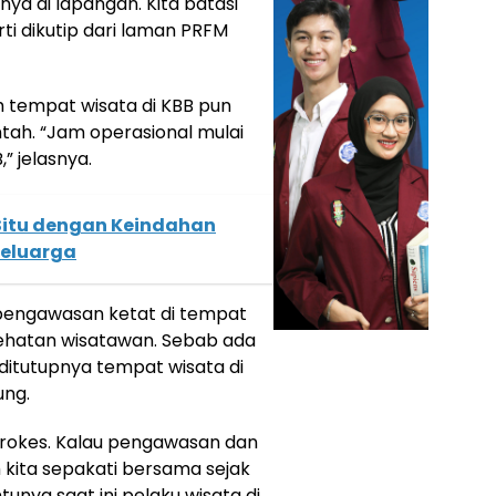
nya di lapangan. Kita batasi
rti dikutip dari laman PRFM
uh tempat wisata di KBB pun
ntah. “Jam operasional mulai
” jelasnya.
Situ dengan Keindahan
keluarga
 pengawasan ketat di tempat
ehatan wisatawan. Sebab ada
 ditutupnya tempat wisata di
ung.
prokes. Kalau pengawasan dan
 kita sepakati bersama sejak
unya saat ini pelaku wisata di