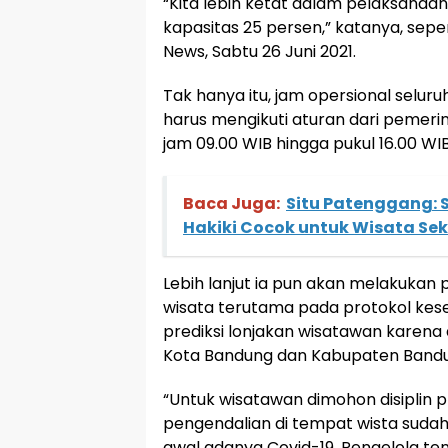
“Kita lebih ketat dalam pelaksanaan
kapasitas 25 persen,” katanya, sepe
News, Sabtu 26 Juni 2021.
Tak hanya itu, jam opersional selur
harus mengikuti aturan dari pemeri
jam 09.00 WIB hingga pukul 16.00 WIB,
Baca Juga:
Situ Patenggang: 
Hakiki Cocok untuk Wisata Se
Lebih lanjut ia pun akan melakukan
wisata terutama pada protokol kes
prediksi lonjakan wisatawan karena
Kota Bandung dan Kabupaten Band
“Untuk wisatawan dimohon disiplin 
pengendalian di tempat wista sudah
awal adanya Covid-19. Pengelola tent