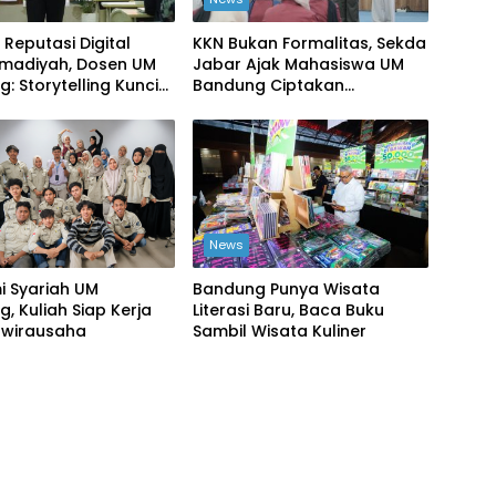
Reputasi Digital
KKN Bukan Formalitas, Sekda
adiyah, Dosen UM
Jabar Ajak Mahasiswa UM
: Storytelling Kunci
Bandung Ciptakan
si yang Dipercaya
Perubahan Nyata
News
i Syariah UM
Bandung Punya Wisata
, Kuliah Siap Kerja
Literasi Baru, Baca Buku
rwirausaha
Sambil Wisata Kuliner