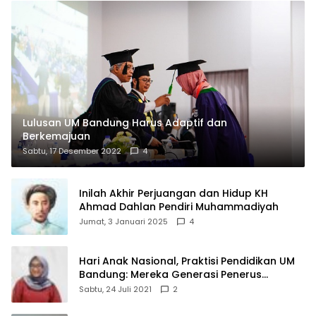
Lulusan UM Bandung Harus Adaptif dan
Berkemajuan
Sabtu, 17 Desember 2022
4
Inilah Akhir Perjuangan dan Hidup KH
Ahmad Dahlan Pendiri Muhammadiyah
Jumat, 3 Januari 2025
4
Hari Anak Nasional, Praktisi Pendidikan UM
Bandung: Mereka Generasi Penerus
Bangsa
Sabtu, 24 Juli 2021
2