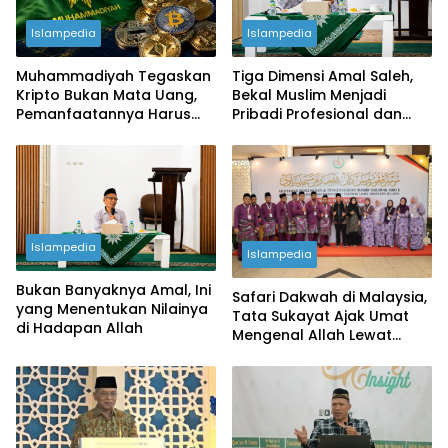
Islampedia
Islampedia
Muhammadiyah Tegaskan
Tiga Dimensi Amal Saleh,
Kripto Bukan Mata Uang,
Bekal Muslim Menjadi
Pemanfaatannya Harus
Pribadi Profesional dan
Sesuai Syariat
Berintegritas
Islampedia
Islampedia
Bukan Banyaknya Amal, Ini
Safari Dakwah di Malaysia,
yang Menentukan Nilainya
Tata Sukayat Ajak Umat
di Hadapan Allah
Mengenal Allah Lewat
Pengenalan Diri