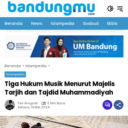
Langsung
ke
konten
Beranda
News
Islampedia
Sosbud
Ekbis
Beranda
Islampedia
Islampedia
Tiga Hukum Musik Menurut Majelis
Tarjih dan Tajdid Muhammadiyah
Feri Anugrah
5 Min Baca
Selasa, 14 Mei 2024