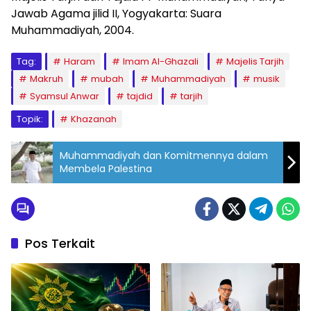
Jawab Agama jilid II, Yogyakarta: Suara
Muhammadiyah, 2004.
Tag:
Haram
Imam Al-Ghazali
Majelis Tarjih
Makruh
mubah
Muhammadiyah
musik
Syamsul Anwar
tajdid
tarjih
Topik:
Khazanah
Muhammadiyah dan Komitmennya dalam
Membela Palestina
Pos Terkait