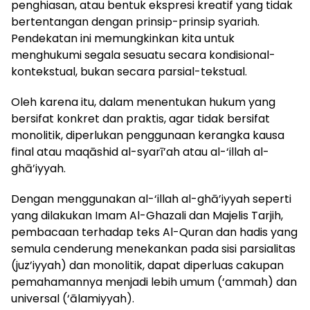
penghiasan, atau bentuk ekspresi kreatif yang tidak
bertentangan dengan prinsip-prinsip syariah.
Pendekatan ini memungkinkan kita untuk
menghukumi segala sesuatu secara kondisional-
kontekstual, bukan secara parsial-tekstual.
Oleh karena itu, dalam menentukan hukum yang
bersifat konkret dan praktis, agar tidak bersifat
monolitik, diperlukan penggunaan kerangka kausa
final atau maqāshid al-syarī’ah atau al-‘illah al-
ghā’iyyah.
Dengan menggunakan al-‘illah al-ghā’iyyah seperti
yang dilakukan Imam Al-Ghazali dan Majelis Tarjih,
pembacaan terhadap teks Al-Quran dan hadis yang
semula cenderung menekankan pada sisi parsialitas
(juz’iyyah) dan monolitik, dapat diperluas cakupan
pemahamannya menjadi lebih umum (‘ammah) dan
universal (‘ālamiyyah).