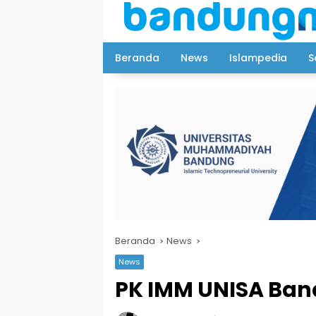
Langsung
ke
konten
Beranda
News
Islampedia
S
Beranda
News
News
PK IMM UNISA Ban