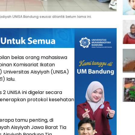
iyah UNISA Bandung seusai dilantik belum lama ini.
lan belas orang mahasiswa
pinan Komisariat Ikatan
niversitas Aisyiyah (UNISA)
) lalu.
2 UNISA ini digelar secara
 menerapkan protokol kesehatan
erapa tamu penting, di
yah Aisyiyah Jawa Barat Tia
as Aisyiyah Bandung Tia