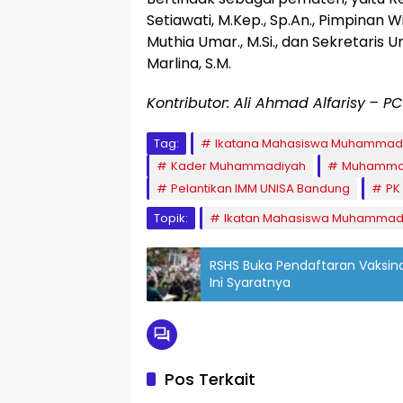
Setiawati, M.Kep., Sp.An., Pimpinan 
Muthia Umar., M.Si., dan Sekretaris
Marlina, S.M.
Kontributor: Ali Ahmad Alfarisy
– PC
Tag:
Ikatana Mahasiswa Muhammadi
Kader Muhammadiyah
Muhamma
Pelantikan IMM UNISA Bandung
PK
Topik:
Ikatan Mahasiswa Muhammad
RSHS Buka Pendaftaran Vaksina
Ini Syaratnya
Pos Terkait