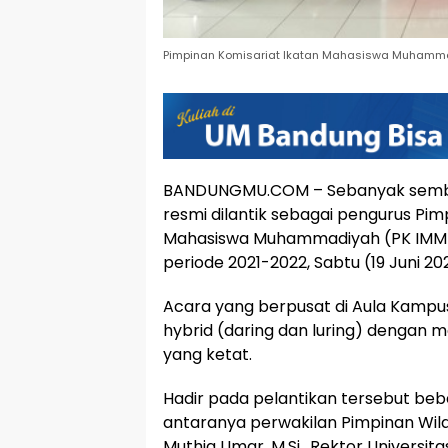
Pimpinan Komisariat Ikatan Mahasiswa Muhammad
BANDUNGMU.COM – Sebanyak sembi
resmi dilantik sebagai pengurus Pim
Mahasiswa Muhammadiyah (PK IMM) U
periode 2021-2022, Sabtu (19 Juni 2021
Acara yang berpusat di Aula Kampus 
hybrid (daring dan luring) dengan
yang ketat.
Hadir pada pelantikan tersebut beb
antaranya perwakilan Pimpinan Wila
Muthia Umar, M.Si., Rektor Universit