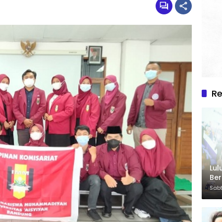
R
Lul
Be
Sabt