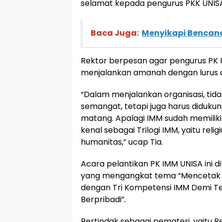
selamat kepada pengurus PKK UNISA 
Baca Juga:
Menyikapi Bencan
Rektor berpesan agar pengurus P
menjalankan amanah dengan lurus d
“Dalam menjalankan organisasi, ti
semangat, tetapi juga harus diduk
matang. Apalagi IMM sudah memiliki n
kenal sebagai Trilogi IMM, yaitu religi
humanitas,”­ ucap Tia.
Acara pelantikan PK IMM UNISA ini d
yang mengangkat tema “Mencetak 
dengan Tri Kompetensi IMM Demi T
Berpribadi”
.
Bertindak sebagai pemateri, yaitu Re