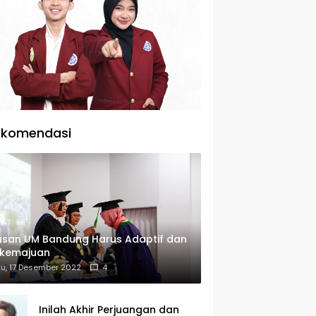
ekomendasi
usan UM Bandung Harus Adaptif dan
rkemajuan
u, 17 Desember 2022
4
Inilah Akhir Perjuangan dan