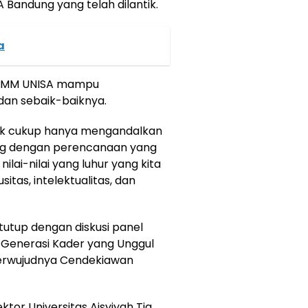
Bandung yang telah dilantik.
a
K IMM UNISA mampu
an sebaik-baiknya.
dak cukup hanya mengandalkan
ung dengan perencanaan yang
ilai-nilai yang luhur yang kita
usitas, intelektualitas, dan
itutup dengan diskusi panel
Generasi Kader yang Unggul
erwujudnya Cendekiawan
ktor Universitas Aisyiyah Tia