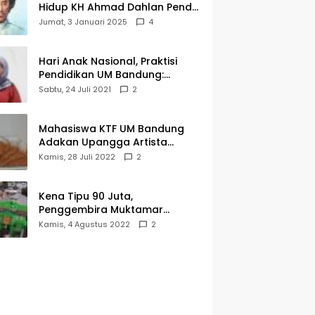
Hidup KH Ahmad Dahlan Pendiri
Muhammadiyah
Jumat, 3 Januari 2025
4
Hari Anak Nasional, Praktisi
Pendidikan UM Bandung:
Mereka Generasi Penerus
Sabtu, 24 Juli 2021
2
Bangsa
Mahasiswa KTF UM Bandung
Adakan Upangga Artista
Exhibition, Ini Salah Satu
Kamis, 28 Juli 2022
2
Karyanya
Kena Tipu 90 Juta,
Penggembira Muktamar
Muhammadiyah Aisyiyah Asal
Kamis, 4 Agustus 2022
2
Cianjur Batal ke Solo