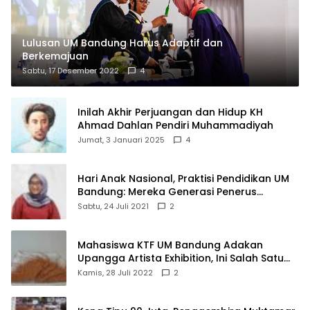
Lulusan UM Bandung Harus Adaptif dan
Berkemajuan
Sabtu, 17 Desember 2022
4
Inilah Akhir Perjuangan dan Hidup KH
Ahmad Dahlan Pendiri Muhammadiyah
Jumat, 3 Januari 2025
4
Hari Anak Nasional, Praktisi Pendidikan UM
Bandung: Mereka Generasi Penerus
Bangsa
Sabtu, 24 Juli 2021
2
Mahasiswa KTF UM Bandung Adakan
Upangga Artista Exhibition, Ini Salah Satu
Karyanya
Kamis, 28 Juli 2022
2