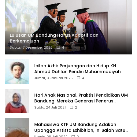
Lulusan UM Bandung Harus Adaptif dan
Berkemajuan
Sabtu, 17 Desember 2022
4
Inilah Akhir Perjuangan dan Hidup KH
Ahmad Dahlan Pendiri Muhammadiyah
Jumat, 3 Januari 2025
4
Hari Anak Nasional, Praktisi Pendidikan UM
Bandung: Mereka Generasi Penerus
Bangsa
Sabtu, 24 Juli 2021
2
Mahasiswa KTF UM Bandung Adakan
Upangga Artista Exhibition, Ini Salah Satu
Karyanya
Kamis, 28 Juli 2022
2