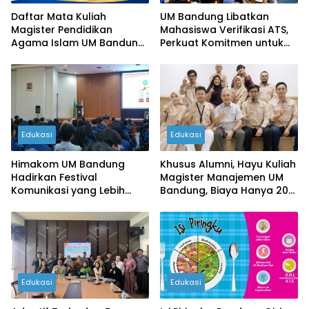
Daftar Mata Kuliah
UM Bandung Libatkan
Magister Pendidikan
Mahasiswa Verifikasi ATS,
Agama Islam UM Bandung
Perkuat Komitmen untuk
Semester 1-4
Pendidikan Jawa Barat
Edukasi
Edukasi
Himakom UM Bandung
Khusus Alumni, Hayu Kuliah
Hadirkan Festival
Magister Manajemen UM
Komunikasi yang Lebih
Bandung, Biaya Hanya 20
Inovatif
Juta!
Edukasi
Edukasi