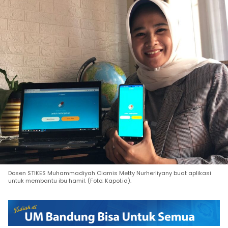
Dosen STIKES Muhammadiyah Ciamis Metty Nurherliyany buat aplikasi
untuk membantu ibu hamil. (Foto: Kapol.id).