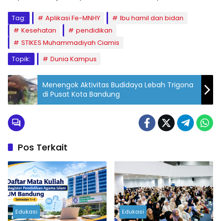
Tag:
Aplikasi Fe-MNHY
Ibu hamil dan bidan
Kesehatan
pendidikan
STIKES Muhammadiyah Ciamis
Topik:
Dunia Kampus
Menengok Aktivitas Budidaya Lebah Trigona
di Pusat Kota Bandung
Pos Terkait
Edukasi
Edukasi