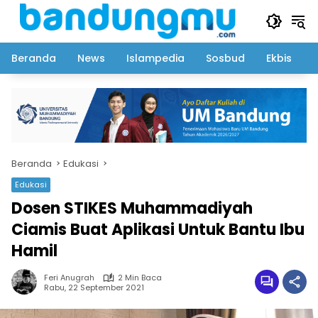
Langsung
ke
konten
Beranda
News
Islampedia
Sosbud
Ekbis
Beranda
Edukasi
Edukasi
Dosen STIKES Muhammadiyah
Ciamis Buat Aplikasi Untuk Bantu Ibu
Hamil
Feri Anugrah
2 Min Baca
Rabu, 22 September 2021