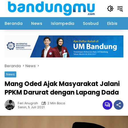
Langsung
ke
konten
Beranda
News
Islampedia
Sosbud
Ekbis
Beranda
News
News
Mang Oded Ajak Masyarakat Jalani
PPKM Darurat dengan Lapang Dada
Feri Anugrah
2 Min Baca
Senin, 5 Juli 2021