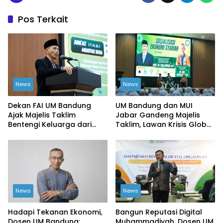
Pos Terkait
News
News
Dekan FAI UM Bandung
UM Bandung dan MUI
Ajak Majelis Taklim
Jabar Gandeng Majelis
Bentengi Keluarga dari
Taklim, Lawan Krisis Global
Ekonomi Haram
dari Akar Rumput
News
News
Hadapi Tekanan Ekonomi,
Bangun Reputasi Digital
Dosen UM Bandung:
Muhammadiyah, Dosen UM