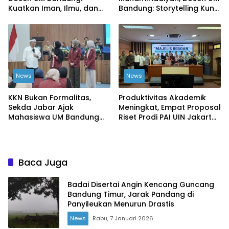
Kuatkan Iman, Ilmu, dan
Bandung: Storytelling Kunci
Kemandirian Kolektif
Publikasi yang Dipercaya
Publik
News
News
KKN Bukan Formalitas,
Produktivitas Akademik
Sekda Jabar Ajak
Meningkat, Empat Proposal
Mahasiswa UM Bandung
Riset Prodi PAI UIN Jakarta
Ciptakan Perubahan Nyata
Masuk Kompetisi BRIN
Baca Juga
Badai Disertai Angin Kencang Guncang
Bandung Timur, Jarak Pandang di
Panyileukan Menurun Drastis
News
Rabu, 7 Januari 2026