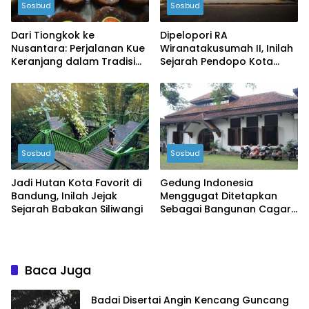
Sosbud
Sosbud
Dari Tiongkok ke
Dipelopori RA
Nusantara: Perjalanan Kue
Wiranatakusumah II, Inilah
Keranjang dalam Tradisi
Sejarah Pendopo Kota
Imlek
Bandung Yang Menjadi
Kediaman Wali Kota
Sosbud
Sosbud
Jadi Hutan Kota Favorit di
Gedung Indonesia
Bandung, Inilah Jejak
Menggugat Ditetapkan
Sejarah Babakan Siliwangi
Sebagai Bangunan Cagar
Budaya Kota Bandung
Baca Juga
Badai Disertai Angin Kencang Guncang