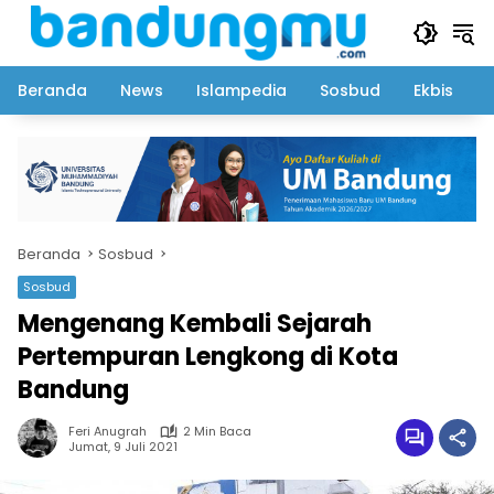
Langsung
ke
konten
Beranda
News
Islampedia
Sosbud
Ekbis
Beranda
Sosbud
Sosbud
Mengenang Kembali Sejarah
Pertempuran Lengkong di Kota
Bandung
Feri Anugrah
2 Min Baca
Jumat, 9 Juli 2021