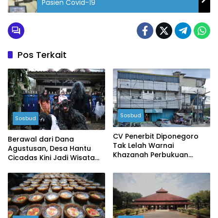
Pasien Covid-19
Pos Terkait
Sosbud
Sosbud
CV Penerbit Diponegoro
Berawal dari Dana
Tak Lelah Warnai
Agustusan, Desa Hantu
Khazanah Perbukuan
Cicadas Kini Jadi Wisata
Indonesia
Favorit Warga Bandung