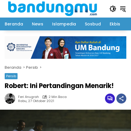
Langsung
ke
konten
Beranda
News
Islampedia
Sosbud
Ekbis
Beranda
Persib
Persib
Robert: Ini Pertandingan Menarik!
Feri Anugrah
2 Min Baca
Rabu, 27 Oktober 2021