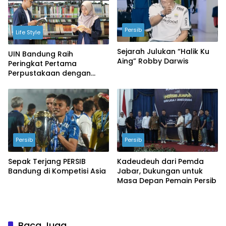
Persib
Life Style
Sejarah Julukan “Halik Ku
UIN Bandung Raih
Aing” Robby Darwis
Peringkat Pertama
Perpustakaan dengan
Pembaca Terbanyak 2024
Persib
Persib
Sepak Terjang PERSIB
Kadeudeuh dari Pemda
Bandung di Kompetisi Asia
Jabar, Dukungan untuk
Masa Depan Pemain Persib
Baca Juga