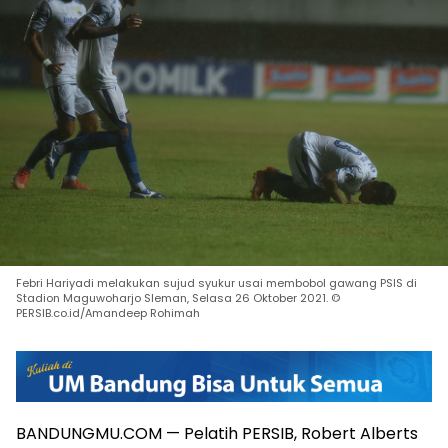
Febri Hariyadi melakukan sujud syukur usai membobol gawang PSIS di
Stadion Maguwoharjo Sleman, Selasa 26 Oktober 2021. ©
PERSIB.co.id/Amandeep Rohimah
BANDUNGMU.COM — Pelatih PERSIB, Robert Alberts