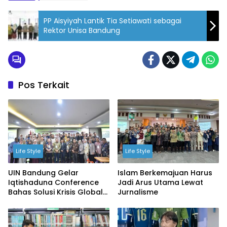
PP Aisyiyah Lantik Tia Setiawati sebagai
Rektor Unisa Bandung
Pos Terkait
Life Style
Life Style
UIN Bandung Gelar
Islam Berkemajuan Harus
Iqtishaduna Conference
Jadi Arus Utama Lewat
Bahas Solusi Krisis Global
Jurnalisme
Melalui Ekonomi Islam