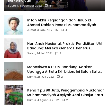
Berkemajuan
Sabtu, 17 Desember 2022
4
Inilah Akhir Perjuangan dan Hidup KH
Ahmad Dahlan Pendiri Muhammadiyah
Jumat, 3 Januari 2025
4
Hari Anak Nasional, Praktisi Pendidikan UM
Bandung: Mereka Generasi Penerus
Bangsa
Sabtu, 24 Juli 2021
2
Mahasiswa KTF UM Bandung Adakan
Upangga Artista Exhibition, Ini Salah Satu
Karyanya
Kamis, 28 Juli 2022
2
Kena Tipu 90 Juta, Penggembira Muktamar
Muhammadiyah Aisyiyah Asal Cianjur Batal
ke Solo
Kamis, 4 Agustus 2022
2